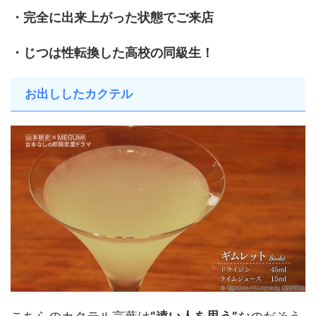
・完全に出来上がった状態でご来店
・じつは性転換した高校の同級生！
お出ししたカクテル