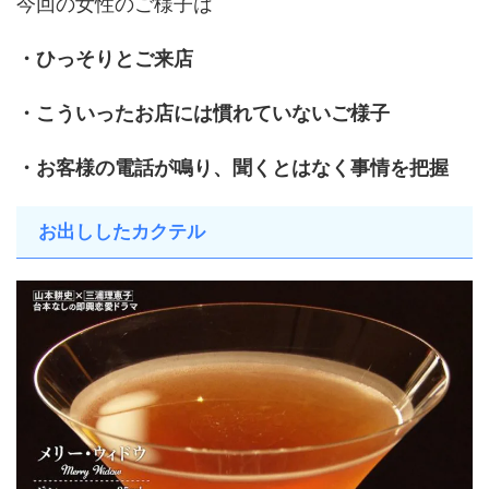
今回の女性のご様子は
・ひっそりとご来店
・こういったお店には慣れていないご様子
・お客様の電話が鳴り、聞くとはなく事情を把握
お出ししたカクテル