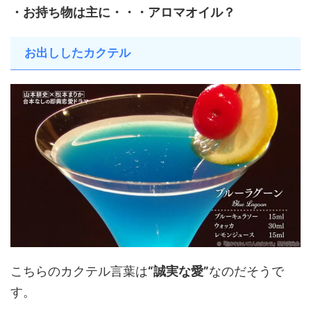
・お持ち物は主に・・・アロマオイル？
お出ししたカクテル
こちらのカクテル言葉は
“誠実な愛”
なのだそうで
す。