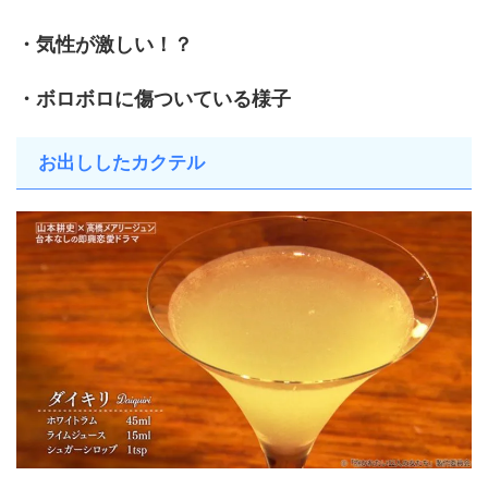
・気性が激しい！？
・ボロボロに傷ついている様子
お出ししたカクテル