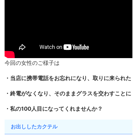
今回の女性のご様子は
・当店に携帯電話をお忘れになり、取りに来られた
・終電がなくなり、そのままグラスを交わすことに
・私の100人目になってくれませんか？
お出ししたカクテル