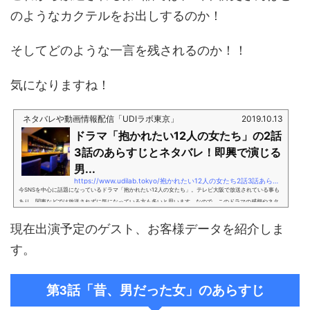
のようなカクテルをお出しするのか！
そしてどのような一言を残されるのか！！
気になりますね！
ネタバレや動画情報配信「UDIラボ東京」
2019.10.13
ドラマ「抱かれたい12人の女たち」の2話
3話のあらすじとネタバレ！即興で演じる
男...
https://www.udilab.tokyo/抱かれたい12人の女たち2話3話あらすじネタバレ
今SNSを中心に話題になっているドラマ「抱かれたい12人の女たち」。テレビ大阪で放送されている事も
あり、関東などでは放送されずに気になっている方も多いと思います。なので、このドラマの感想やネタ
バレ情報などを毎回ご紹介できればと思います！ちなみに、以前の記事はこちらでございます。このドラ
現在出演予定のゲスト、お客様データを紹介しま
マは、マスターと、ゲストの女性がマスターに抱かれたい・・・という設定のみで、細かいシチュエーシ
ョンなどは即興です。ゲストの女性が、自分のキャラクターを考えてくるくらいで、マスターを演じる山
す。
本耕史さんは完全に即興のアド...
第3話「昔、男だった女」のあらすじ