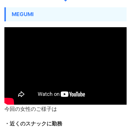
MEGUMI
今回の女性のご様子は
・近くのスナックに勤務