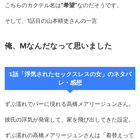
こちらのカクテル名は
“希望”
なのだそうです。
そして、1話目の山本耕史さんの一言
俺、Mなんだなって思いました
1話「浮気されたセックスレスの女」のネタバ
レ・感想
ずぶ濡れでバーに現れる高橋メアリージュンさん。
彼氏の浮気が発覚して、家を飛び出してきた設定。
ずぶ濡れの高橋メアリージュンさんは「着替えって