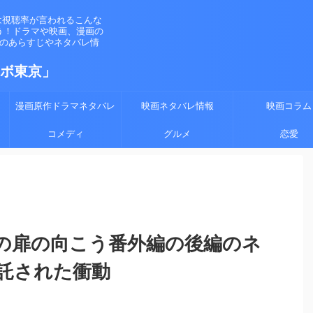
は視聴率が言われるこんな
う！ドラマや映画、漫画の
マのあらすじやネタバレ情
ラボ東京」
漫画原作ドラマネタバレ
映画ネタバレ情報
映画コラム
コメディ
グルメ
恋愛
の扉の向こう番外編の後編のネ
託された衝動