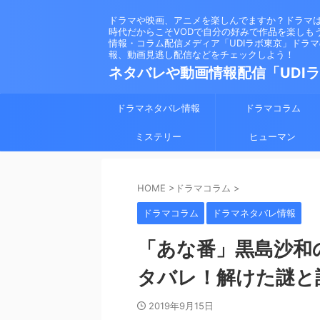
ドラマや映画、アニメを楽しんでますか？ドラマ
時代だからこそVODで自分の好みで作品を楽しも
情報・コラム配信メディア「UDIラボ東京」ドラ
報、動画見逃し配信などをチェックしよう！
ネタバレや動画情報配信「UDI
ドラマネタバレ情報
ドラマコラム
ミステリー
ヒューマン
HOME
>
ドラマコラム
>
ドラマコラム
ドラマネタバレ情報
「あな番」黒島沙和
タバレ！解けた謎と
2019年9月15日