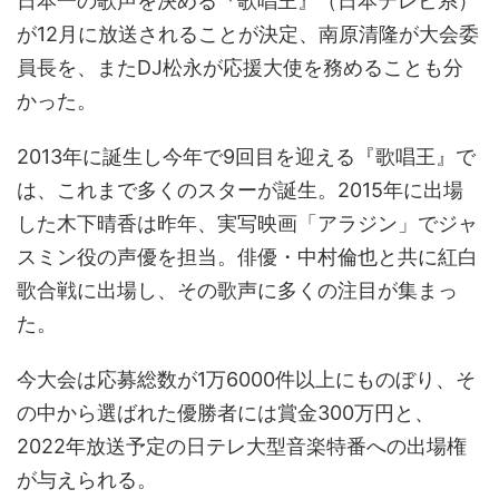
日本一の歌声を決める『歌唱王』（日本テレビ系）
が12月に放送されることが決定、南原清隆が大会委
員長を、またDJ松永が応援大使を務めることも分
かった。
2013年に誕生し今年で9回目を迎える『歌唱王』で
は、これまで多くのスターが誕生。2015年に出場
した木下晴香は昨年、実写映画「アラジン」でジャ
スミン役の声優を担当。俳優・中村倫也と共に紅白
歌合戦に出場し、その歌声に多くの注目が集まっ
た。
今大会は応募総数が1万6000件以上にものぼり、そ
の中から選ばれた優勝者には賞金300万円と、
2022年放送予定の日テレ大型音楽特番への出場権
が与えられる。