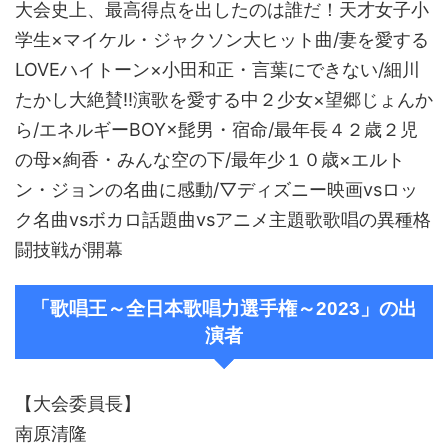
大会史上、最高得点を出したのは誰だ！天才女子小
学生×マイケル・ジャクソン大ヒット曲/妻を愛する
LOVEハイトーン×小田和正・言葉にできない/細川
たかし大絶賛!!演歌を愛する中２少女×望郷じょんか
ら/エネルギーBOY×髭男・宿命/最年長４２歳２児
の母×絢香・みんな空の下/最年少１０歳×エルト
ン・ジョンの名曲に感動/▽ディズニー映画vsロッ
ク名曲vsボカロ話題曲vsアニメ主題歌歌唱の異種格
闘技戦が開幕
「歌唱王～全日本歌唱力選手権～2023」の出
演者
【大会委員長】
南原清隆