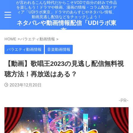
が言われるこんな時代だからこそVODで自分の好みで作品
を楽しもう！ドラマや映画、漫画の情報・コラム配信メデ
ィア「UDIラボ東京」ドラマのあらすじやネタバレ情報、
動画見逃し配信などをチェックしよう！
ネタバレや動画情報配信「UDIラボ東
京」
HOME
>
バラエティ動画情報
>
バラエティ動画情報
音楽動画情報
【動画】歌唱王2023の見逃し配信無料視
聴方法！再放送はある？
2023年12月20日
-PR-