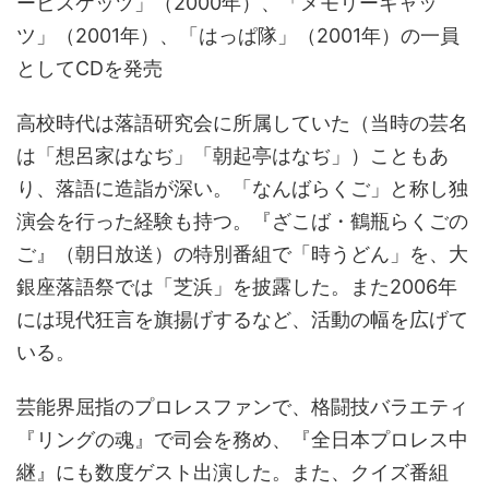
ービスケッツ」（2000年）、「メモリーキャッ
ツ」（2001年）、「はっぱ隊」（2001年）の一員
としてCDを発売
高校時代は落語研究会に所属していた（当時の芸名
は「想呂家はなぢ」「朝起亭はなぢ」）こともあ
り、落語に造詣が深い。「なんばらくご」と称し独
演会を行った経験も持つ。『ざこば・鶴瓶らくごの
ご』（朝日放送）の特別番組で「時うどん」を、大
銀座落語祭では「芝浜」を披露した。また2006年
には現代狂言を旗揚げするなど、活動の幅を広げて
いる。
芸能界屈指のプロレスファンで、格闘技バラエティ
『リングの魂』で司会を務め、『全日本プロレス中
継』にも数度ゲスト出演した。また、クイズ番組