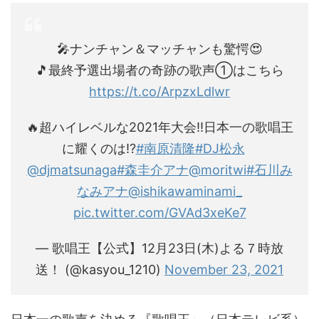
🎤ナンチャン＆マッチャンも驚愕😍
🎵最終予選出場者の奇跡の歌声①はこちら
https://t.co/ArpzxLdlwr
🔥超ハイレベルな2021年大会‼️日本一の歌唱王
に耀くのは⁉️
#南原清隆
#DJ松永
@djmatsunaga
#森圭介アナ
@moritwi
#石川み
なみアナ
@ishikawaminami_
pic.twitter.com/GVAd3xeKe7
— 歌唱王【公式】12月23日(木)よる７時放
送！ (@kasyou_1210)
November 23, 2021