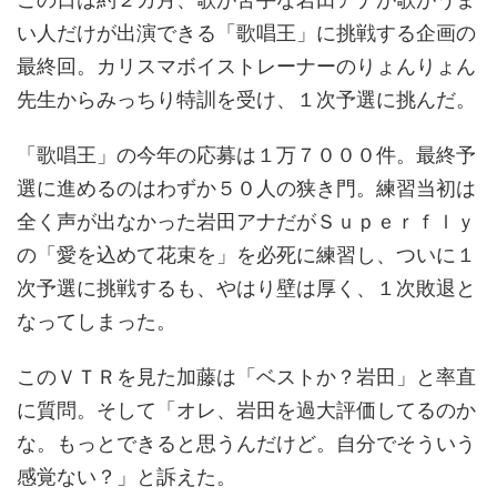
い人だけが出演できる「歌唱王」に挑戦する企画の
最終回。カリスマボイストレーナーのりょんりょん
先生からみっちり特訓を受け、１次予選に挑んだ。
「歌唱王」の今年の応募は１万７０００件。最終予
選に進めるのはわずか５０人の狭き門。練習当初は
全く声が出なかった岩田アナだがＳｕｐｅｒｆｌｙ
の「愛を込めて花束を」を必死に練習し、ついに１
次予選に挑戦するも、やはり壁は厚く、１次敗退と
なってしまった。
このＶＴＲを見た加藤は「ベストか？岩田」と率直
に質問。そして「オレ、岩田を過大評価してるのか
な。もっとできると思うんだけど。自分でそういう
感覚ない？」と訴えた。