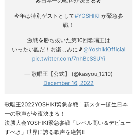
🎤日本一の歌声が決まる🎤
今年は特別ゲストとして
#YOSHIKI
が緊急参
戦！
激戦を勝ち抜いた第10回歌唱王は
いったい誰だ！お楽しみに🎵
@YoshikiOfficial
pic.twitter.com/7nhBcSSUYi
— 歌唱王【公式】 (@kasyou_1210)
December 16, 2022
歌唱王2022YOSHIKI緊急参戦！新スター誕生日本
一の歌声が今夜決まる！
決勝大会YOSHIKI緊急参戦「レベル高い＆デビュー
すべき」世界に誇る歌声を絶賛!!