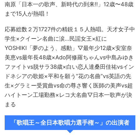
南原「日本一の歌声、新時代の到来!!」12歳〜48歳
まで15人が熱唱！
応募総数２万1727件の精鋭１５人熱唱。天才女子中
学生×クイーン名曲に涙…民謡女王×紅に
YOSHIKI「夢のよう、感動」▽最年少12歳×安室奈
美恵vs最年長48歳×Ado阿修羅ちゃんvs中島みゆき
ファイトvs脱サラ38歳×白い恋人達桑田佳祐vsイン
ドネシアの歌姫×平和を願う“花の名曲”vs英語の先
生×グラミー受賞曲vs命の尊さ響く医師の美声vs超
ハイトーン工場勤務×レコ大名曲▽日本一歌声が決
まる
「歌唱王～全日本歌唱力選手権～」の出演者