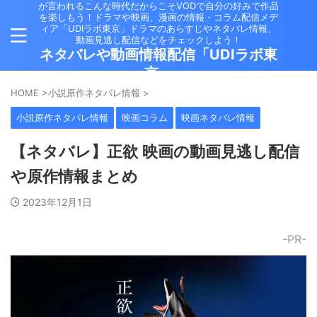
が言われるこんな時代だからこそVODで自分の好みで作品
を楽しもう！ドラマや映画、漫画の情報・コラム配信メデ
ィア「UDIラボ東京」ドラマのあらすじやネタバレ情報、
動画見逃し配信などをチェックしよう！
ネタバレや動画情報配信「UDIラボ東
京」
HOME
>
小説原作ネタバレ情報
>
小説原作ネタバレ情報
映画コラム
映画ネタバレ情報
【ネタバレ】正欲 映画の動画見逃し配信
や原作情報まとめ
2023年12月1日
-PR-