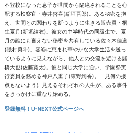
不登校になった息子が世間から隔絶されることを心
配する検察官・寺井啓喜(稲垣吾郎)。ある秘密を抱
え、世間との関わりを断つように生きる販売員・桐
生夏月(新垣結衣)。彼女の中学時代の同級生で、夏
月の誰にも言えない秘密を共有している佐々木佳道
(磯村勇斗)。容姿に恵まれ華やかな大学生活を送っ
ているように見えながら、他人との交流を避ける諸
橋大也(佐藤寛太)。彼と同じ大学に通い、学園祭実
行委員を務める神戸八重子(東野絢香)。一見何の接
点もないように見えるそれぞれの人生が、ある事件
をきっかけに重なり始める。
登録無料！U-NEXT公式ページへ