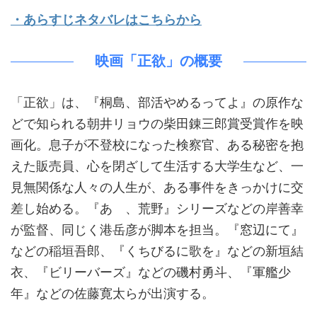
・あらすじネタバレはこちらから
映画「正欲」の概要
「正欲」は、『桐島、部活やめるってよ』の原作な
どで知られる朝井リョウの柴田錬三郎賞受賞作を映
画化。息子が不登校になった検察官、ある秘密を抱
えた販売員、心を閉ざして生活する大学生など、一
見無関係な人々の人生が、ある事件をきっかけに交
差し始める。『あゝ、荒野』シリーズなどの岸善幸
が監督、同じく港岳彦が脚本を担当。『窓辺にて』
などの稲垣吾郎、『くちびるに歌を』などの新垣結
衣、『ビリーバーズ』などの磯村勇斗、『軍艦少
年』などの佐藤寛太らが出演する。