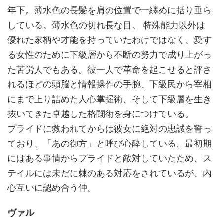
年下。薄水色の長髪を肩の位置で一纏めに括り垂ら
している。薄水色の切れ長な目。 特殊能力以外は
優れた家柄や才能を持っていたわけではなく、愛す
る女性のために下級層から不断の努力で成り上がっ
た苦労人でもある。彼一人で革命を起こせると評さ
れるほどの頭脳と情報操作の手腕、下級民から宰相
にまで上り詰めた人心掌握術、そして下級層を生き
抜いてきた卓越した格闘術を身につけている。
プライドに救われてからは彼女に絶対の忠誠を誓っ
ており、「あの御方」と呼び心酔している。最初期
にはある事情からプライドと敵対していたため、ス
テイルには未だに棘のある対応をされているが、内
心互いに認め合う仲。
ヴァル