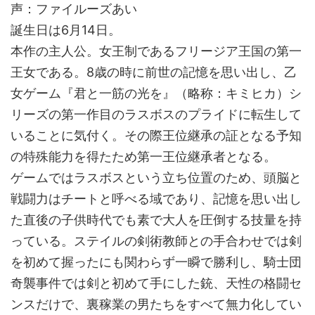
声：ファイルーズあい
誕生日は6月14日。
本作の主人公。女王制であるフリージア王国の第一
王女である。8歳の時に前世の記憶を思い出し、乙
女ゲーム『君と一筋の光を』（略称：キミヒカ）シ
リーズの第一作目のラスボスのプライドに転生して
いることに気付く。その際王位継承の証となる予知
の特殊能力を得たため第一王位継承者となる。
ゲームではラスボスという立ち位置のため、頭脳と
戦闘力はチートと呼べる域であり、記憶を思い出し
た直後の子供時代でも素で大人を圧倒する技量を持
っている。ステイルの剣術教師との手合わせでは剣
を初めて握ったにも関わらず一瞬で勝利し、騎士団
奇襲事件では剣と初めて手にした銃、天性の格闘セ
ンスだけで、裏稼業の男たちをすべて無力化してい