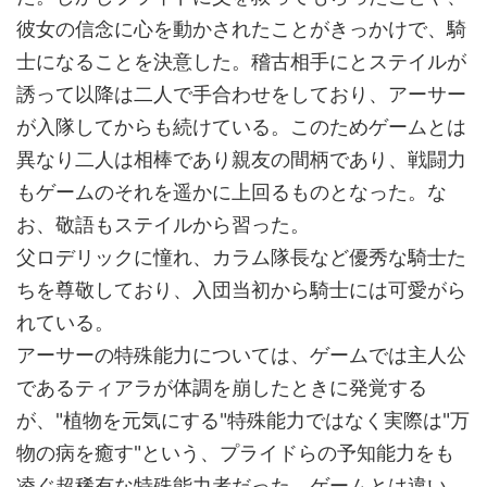
彼女の信念に心を動かされたことがきっかけで、騎
士になることを決意した。稽古相手にとステイルが
誘って以降は二人で手合わせをしており、アーサー
が入隊してからも続けている。このためゲームとは
異なり二人は相棒であり親友の間柄であり、戦闘力
もゲームのそれを遥かに上回るものとなった。な
お、敬語もステイルから習った。
父ロデリックに憧れ、カラム隊長など優秀な騎士た
ちを尊敬しており、入団当初から騎士には可愛がら
れている。
アーサーの特殊能力については、ゲームでは主人公
であるティアラが体調を崩したときに発覚する
が、"植物を元気にする"特殊能力ではなく実際は"万
物の病を癒す"という、プライドらの予知能力をも
凌ぐ超稀有な特殊能力者だった。ゲームとは違い、