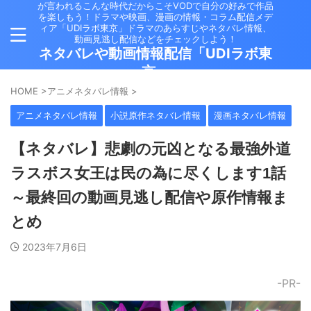
が言われるこんな時代だからこそVODで自分の好みで作品
を楽しもう！ドラマや映画、漫画の情報・コラム配信メデ
ィア「UDIラボ東京」ドラマのあらすじやネタバレ情報、
動画見逃し配信などをチェックしよう！
ネタバレや動画情報配信「UDIラボ東
京」
HOME
>
アニメネタバレ情報
>
アニメネタバレ情報
小説原作ネタバレ情報
漫画ネタバレ情報
【ネタバレ】悲劇の元凶となる最強外道
ラスボス女王は民の為に尽くします1話
～最終回の動画見逃し配信や原作情報ま
とめ
2023年7月6日
-PR-