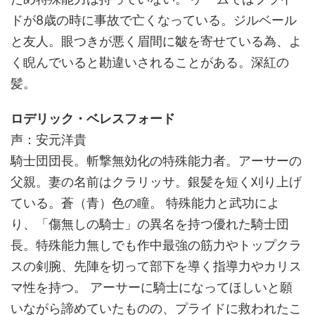
ドが8歳の時に事故で亡くなっている。ジルベール
と友人。眼つきが悪く眉間に皺を寄せている為、よ
く睨んでいると勘違いされることがある。深紅の
髪。
ロデリック・ベレスフォード
声：安元洋貴
騎士団団長。斬撃無効化の特殊能力者。アーサーの
父親。妻の名前はクラリッサ。銀髪を短く刈り上げ
ている。蒼（青）色の瞳。 特殊能力と武功によ
り、「傷無しの騎士」の異名を持つ優れた騎士団
長。特殊能力無しでも作中最強の筋力やトップクラ
スの剣腕、先陣を切って部下を導く指導力やカリス
マ性を持つ。 アーサーに騎士になってほしいと願
いながら諦めていたものの、プライドに救われたこ