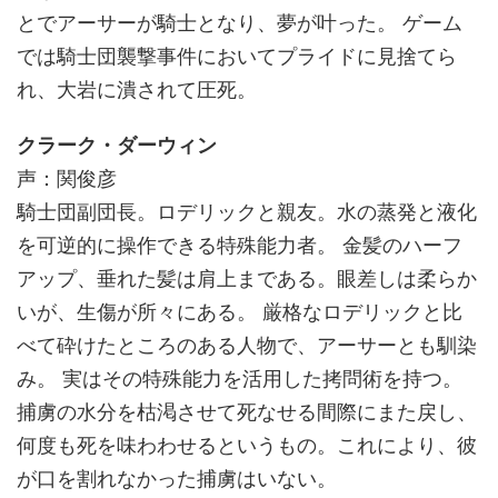
とでアーサーが騎士となり、夢が叶った。 ゲーム
では騎士団襲撃事件においてプライドに見捨てら
れ、大岩に潰されて圧死。
クラーク・ダーウィン
声：関俊彦
騎士団副団長。ロデリックと親友。水の蒸発と液化
を可逆的に操作できる特殊能力者。 金髪のハーフ
アップ、垂れた髪は肩上まである。眼差しは柔らか
いが、生傷が所々にある。 厳格なロデリックと比
べて砕けたところのある人物で、アーサーとも馴染
み。 実はその特殊能力を活用した拷問術を持つ。
捕虜の水分を枯渇させて死なせる間際にまた戻し、
何度も死を味わわせるというもの。これにより、彼
が口を割れなかった捕虜はいない。