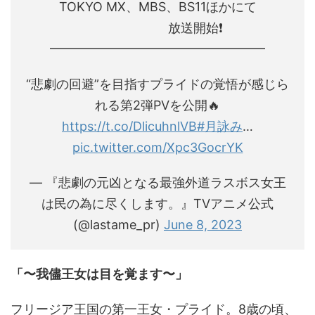
TOKYO MX、MBS、BS11ほかにて
放送開始❗️
━━━━━━━━━━━━━━━━━
“悲劇の回避”を目指すプライドの覚悟が感じら
れる第2弾PVを公開🔥
https://t.co/DlicuhnlVB
#月詠み
…
pic.twitter.com/Xpc3GocrYK
— 『悲劇の元凶となる最強外道ラスボス女王
は民の為に尽くします。』TVアニメ公式
(@lastame_pr)
June 8, 2023
「〜我儘王女は目を覚ます〜」
フリージア王国の第一王女・プライド。8歳の頃、