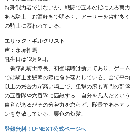
特殊能力者ではないが、戦闘で五本の指に入る実力
ある騎士。お酒好きで明るく、アーサーを含む多く
の騎士に慕われている。
エリック・ギルクリスト
声：永塚拓馬
誕生日は12月9日。
一番隊副騎士隊長。初登場時は新兵であり、ゲーム
では騎士団襲撃の際に命を落としている。全て平均
以上の総合力が高い騎士で、狙撃の腕も専門の部隊
の五番隊や六番隊に匹敵する。自分を凡人だという
自覚があるがその分努力を怠らず、隊長であるアラ
ンを尊敬している。栗色の短髪。
登録無料！U-NEXT公式ページへ