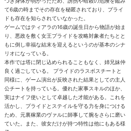
つき身体が弱かったため、誘拐や暗殺の危険を鑑み
て6歳の時までその存在を秘匿されており、プライ
ドも存在を知らされていなかった。
ゲームではティアラの16歳の誕生日から物語が始ま
り、悪政を敷く女王プライドを攻略対象者たちとと
もに倒し幸福な結末を迎えるというのが基本のシナ
リオになっている。
本作では塔に閉じ込められることもなく、姉兄妹仲
良く過ごしている。 プライドのラスボスチートと
同様に、ゲーム演出が反映された結果としての主人
公チートを持っている。優れた家事スキルのほか、
実はナイフ使いとして卓越した才能がある。これを
活かし、プライドとステイルを守る力を身につける
ため、元裏稼業のヴァルに師事して腕をさらに磨い
ていた。また、彼女だけが持つ特性は他にもある様