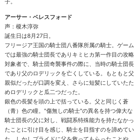
子。
アーサー・ベレスフォード
声：榎木淳弥
誕生日は8月27日。
フリージア王国の騎士団八番隊所属の騎士。ゲーム
では最強の騎士団長でありキミヒカ第一作目の攻略
対象者で、騎士団奇襲事件の際に、当時の騎士団長
であり父のロデリックを亡くしている。もともと父
親似だったが口調を変え、さらに短髪にしていたた
めロデリックと瓜二つだった。
銀色の長髪を頭の上で括っている。父と同じく蒼
（青）色の瞳。"傷無しの騎士"の異名を持つ偉大な
騎士団長の父に対し、戦闘系特殊能力を持たなかっ
たことに引け目を感じ、騎士を目指すのを諦めてい
た。しかしプライドに父を救ってもらったことや、