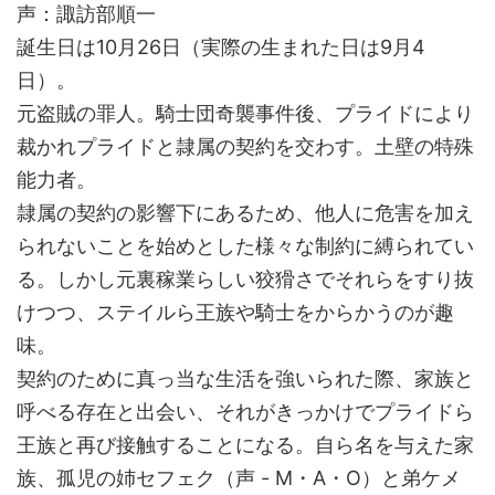
声：諏訪部順一
誕生日は10月26日（実際の生まれた日は9月4
日）。
元盗賊の罪人。騎士団奇襲事件後、プライドにより
裁かれプライドと隷属の契約を交わす。土壁の特殊
能力者。
隷属の契約の影響下にあるため、他人に危害を加え
られないことを始めとした様々な制約に縛られてい
る。しかし元裏稼業らしい狡猾さでそれらをすり抜
けつつ、ステイルら王族や騎士をからかうのが趣
味。
契約のために真っ当な生活を強いられた際、家族と
呼べる存在と出会い、それがきっかけでプライドら
王族と再び接触することになる。自ら名を与えた家
族、孤児の姉セフェク（声 - M・A・O）と弟ケメ