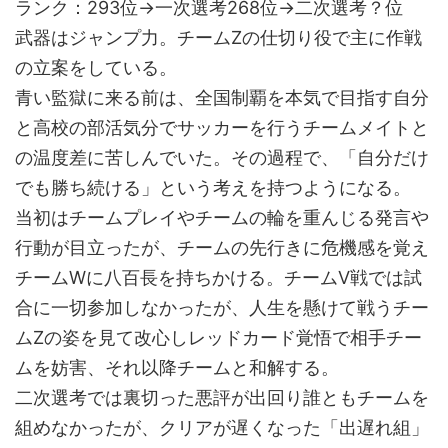
ランク：293位→一次選考268位→二次選考？位
武器はジャンプ力。チームZの仕切り役で主に作戦
の立案をしている。
青い監獄に来る前は、全国制覇を本気で目指す自分
と高校の部活気分でサッカーを行うチームメイトと
の温度差に苦しんでいた。その過程で、「自分だけ
でも勝ち続ける」という考えを持つようになる。
当初はチームプレイやチームの輪を重んじる発言や
行動が目立ったが、チームの先行きに危機感を覚え
チームWに八百長を持ちかける。チームV戦では試
合に一切参加しなかったが、人生を懸けて戦うチー
ムZの姿を見て改心しレッドカード覚悟で相手チー
ムを妨害、それ以降チームと和解する。
二次選考では裏切った悪評が出回り誰ともチームを
組めなかったが、クリアが遅くなった「出遅れ組」