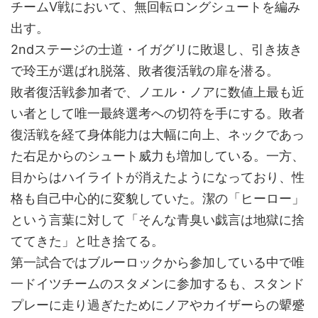
チームV戦において、無回転ロングシュートを編み
出す。
2ndステージの士道・イガグリに敗退し、引き抜き
で玲王が選ばれ脱落、敗者復活戦の扉を潜る。
敗者復活戦参加者で、ノエル・ノアに数値上最も近
い者として唯一最終選考への切符を手にする。敗者
復活戦を経て身体能力は大幅に向上、ネックであっ
た右足からのシュート威力も増加している。一方、
目からはハイライトが消えたようになっており、性
格も自己中心的に変貌していた。潔の「ヒーロー」
という言葉に対して「そんな青臭い戯言は地獄に捨
ててきた」と吐き捨てる。
第一試合ではブルーロックから参加している中で唯
一ドイツチームのスタメンに参加するも、スタンド
プレーに走り過ぎたためにノアやカイザーらの顰蹙