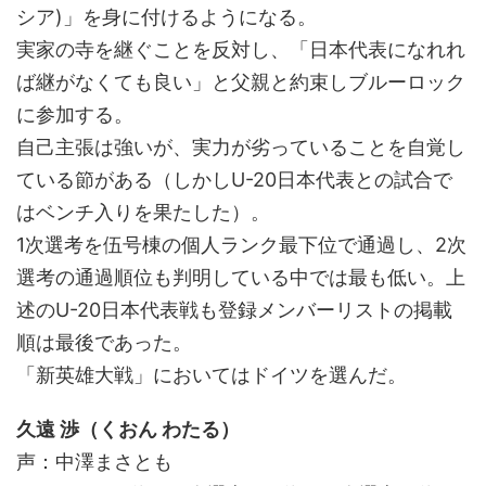
シア)」を身に付けるようになる。
実家の寺を継ぐことを反対し、「日本代表になれれ
ば継がなくても良い」と父親と約束しブルーロック
に参加する。
自己主張は強いが、実力が劣っていることを自覚し
ている節がある（しかしU-20日本代表との試合で
はベンチ入りを果たした）。
1次選考を伍号棟の個人ランク最下位で通過し、2次
選考の通過順位も判明している中では最も低い。上
述のU-20日本代表戦も登録メンバーリストの掲載
順は最後であった。
「新英雄大戦」においてはドイツを選んだ。
久遠 渉（くおん わたる）
声：中澤まさとも