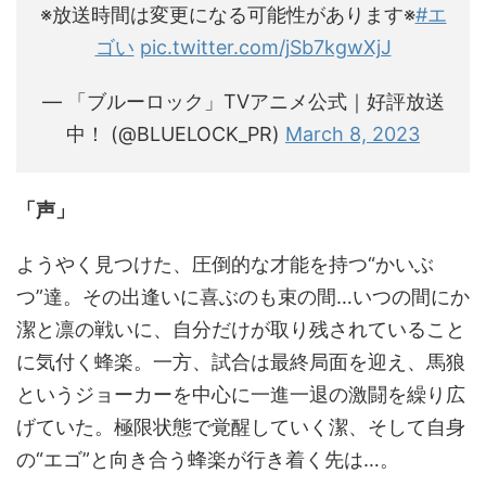
※放送時間は変更になる可能性があります※
#エ
ゴい
pic.twitter.com/jSb7kgwXjJ
— 「ブルーロック」TVアニメ公式｜好評放送
中！ (@BLUELOCK_PR)
March 8, 2023
「声」
ようやく見つけた、圧倒的な才能を持つ“かいぶ
つ”達。その出逢いに喜ぶのも束の間…いつの間にか
潔と凛の戦いに、自分だけが取り残されていること
に気付く蜂楽。一方、試合は最終局面を迎え、馬狼
というジョーカーを中心に一進一退の激闘を繰り広
げていた。極限状態で覚醒していく潔、そして自身
の“エゴ”と向き合う蜂楽が行き着く先は…。