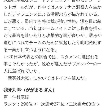
ットボールだが、作中ではスタミナと洞察力を生か
したディフェンスによる活躍の方が描かれている。
口が悪く、監内でも特に我が強い性格。潔を目の敵
にしている。当初はチームメイトに対し胸倉を掴ん
だり暴言を吐いたりと攻撃的な面が多いが、選考が
進むにつれてチームのために奮起したり叱咤激励す
る一面が目立つようになる。
U-20日本代表との試合では、スタメンに選ばれる
事こそなかったが、絵心が選んだサブメンバーの一
人に選ばれていた。
「新英雄大戦」においてはドイツを選んだ。
我牙丸 吟（ががまる ぎん）
声：仲村宗悟
ランク：296位→一次選考271位→二次選考88位→