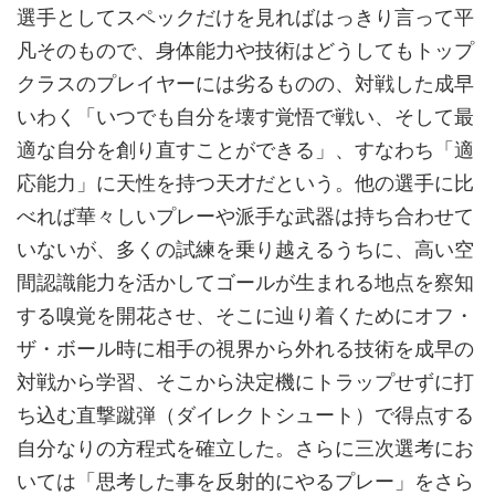
選手としてスペックだけを見ればはっきり言って平
凡そのもので、身体能力や技術はどうしてもトップ
クラスのプレイヤーには劣るものの、対戦した成早
いわく「いつでも自分を壊す覚悟で戦い、そして最
適な自分を創り直すことができる」、すなわち「適
応能力」に天性を持つ天才だという。他の選手に比
べれば華々しいプレーや派手な武器は持ち合わせて
いないが、多くの試練を乗り越えるうちに、高い空
間認識能力を活かしてゴールが生まれる地点を察知
する嗅覚を開花させ、そこに辿り着くためにオフ・
ザ・ボール時に相手の視界から外れる技術を成早の
対戦から学習、そこから決定機にトラップせずに打
ち込む直撃蹴弾（ダイレクトシュート）で得点する
自分なりの方程式を確立した。さらに三次選考にお
いては「思考した事を反射的にやるプレー」をさら