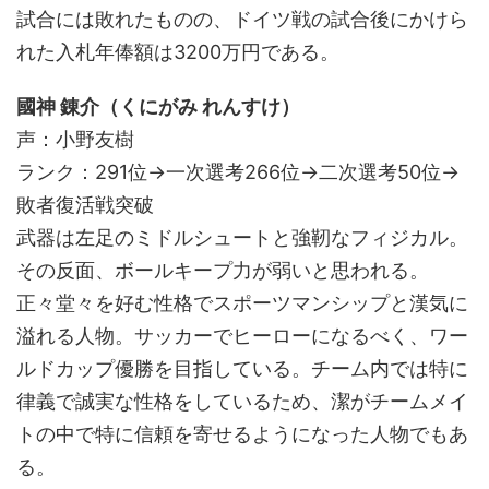
試合には敗れたものの、ドイツ戦の試合後にかけら
れた入札年俸額は3200万円である。
國神 錬介（くにがみ れんすけ）
声：小野友樹
ランク：291位→一次選考266位→二次選考50位→
敗者復活戦突破
武器は左足のミドルシュートと強靭なフィジカル。
その反面、ボールキープ力が弱いと思われる。
正々堂々を好む性格でスポーツマンシップと漢気に
溢れる人物。サッカーでヒーローになるべく、ワー
ルドカップ優勝を目指している。チーム内では特に
律義で誠実な性格をしているため、潔がチームメイ
トの中で特に信頼を寄せるようになった人物でもあ
る。