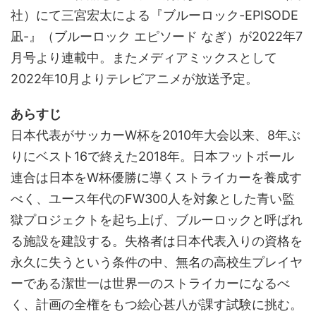
社）にて三宮宏太による『ブルーロック-EPISODE
凪-』（ブルーロック エピソード なぎ）が2022年7
月号より連載中。またメディアミックスとして
2022年10月よりテレビアニメが放送予定。
あらすじ
日本代表がサッカーW杯を2010年大会以来、8年ぶ
りにベスト16で終えた2018年。日本フットボール
連合は日本をW杯優勝に導くストライカーを養成す
べく、ユース年代のFW300人を対象とした青い監
獄プロジェクトを起ち上げ、ブルーロックと呼ばれ
る施設を建設する。失格者は日本代表入りの資格を
永久に失うという条件の中、無名の高校生プレイヤ
ーである潔世一は世界一のストライカーになるべ
く、計画の全権をもつ絵心甚八が課す試験に挑む。