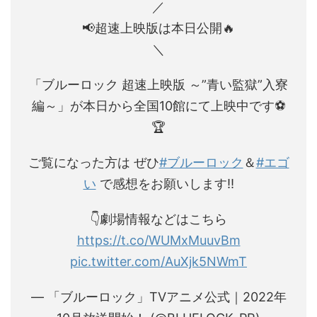
／
📢超速上映版は本日公開🔥
＼
「ブルーロック 超速上映版 ～”青い監獄”入寮
編～」が本日から全国10館にて上映中です⚽️
🏆
ご覧になった方は ぜひ
#ブルーロック
＆
#エゴ
い
で感想をお願いします‼️
👇劇場情報などはこちら
https://t.co/WUMxMuuvBm
pic.twitter.com/AuXjk5NWmT
— 「ブルーロック」TVアニメ公式｜2022年