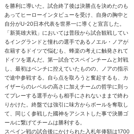
を勝利に導いた。試合終了後は決勝点を決めたのも
あってヒーローインタビューを受け、自身の胸中と
自分がU-20日本代表を世界一に導くと宣言した。
「新英雄大戦」においては普段から試合観戦してい
るイングランドと憧れの選手であるノエル・ノアが
在籍するドイツで悩むも、蜂楽の考えに触発されて
ドイツを選んだ。第一試合でスペインチームと対戦
し、最初はベンチに控えていたものの、ノアの指示
で途中参戦する。自ら点を取ろうと奮起するも、カ
イザーらのレベルの高さに加えチームの哲学に則っ
てプレーする選手からも相手にされないままで終わ
りかけた。終盤では強引に味方からボールを奪取し
て、同じく参戦した國神をアシストした事で決勝ゴ
ールに繋げてチームは勝利する。
スペイン戦の試合後にかけられた入札年俸額は1700