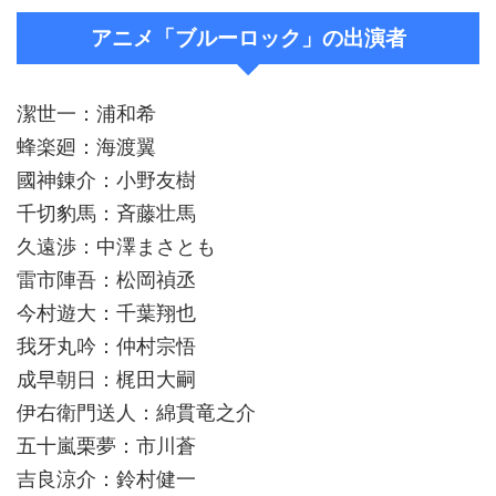
アニメ「ブルーロック」の出演者
潔世一：浦和希
蜂楽廻：海渡翼
國神錬介：小野友樹
千切豹馬：斉藤壮馬
久遠渉：中澤まさとも
雷市陣吾：松岡禎丞
今村遊大：千葉翔也
我牙丸吟：仲村宗悟
成早朝日：梶田大嗣
伊右衛門送人：綿貫竜之介
五十嵐栗夢：市川蒼
吉良涼介：鈴村健一