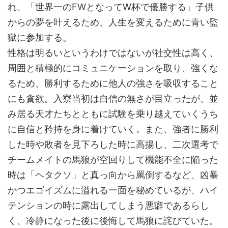
れ、「世界一のFWとなってW杯で優勝する」子供
からの夢を叶えるため、人生を変えるために青い監
獄に参加する。
性格は明るいというわけではないが社交性は高く、
周囲と積極的にコミュニケーションを取り、強くな
るため、勝利するために他人の強さを吸収すること
にも貪欲。入寮当初は自信の無さが目立ったが、並
み居る天才たちとともに試験を乗り越えていくうち
に自信と矜持を身に着けていく。また、強者に勝利
した時や敗者を見下ろした時に高揚し、二次選考で
チームメイトの馬狼が空回りして機能不全に陥った
時は「ヘタクソ」と真っ向から罵倒するなど、凶暴
かつエゴイズムに溢れる一面を秘めているが、ハイ
テンションの時に露出してしまう悪癖であるらし
く、冷静になった後に後悔して馬狼に詫びていた。