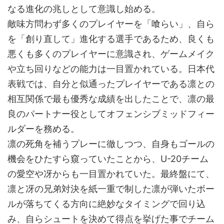
なる進化の兆しとして意識し始める。
敵味方問わず多くのプレイヤーを「喰らい」、自ら
を「創り直して」進化する選手であるため、良くも
悪くも多くのプレイヤーに意識され、ゲームメイク
や立ち回りなどの能力は一目置かれている。日本代
表戦では、自分と似通ったプレイヤーである凛との
相互関係で最も優秀な成績を出したことで、凛の最
良のパートナー役としてオフェンシブミッドフィー
ルダーを務める。
凛の死角を補うプレーに徹しつつ、自身もゴールの
機会をひたすら窺っていたことから、U-20チーム
の愛空や冴からも一目置かれていた。最終盤にて、
凛と冴の兄弟対決を紙一重で制した凛が弾いたボー
ルが落ちてくる方向に絶妙なタイミングで回り込
み、自らシュートを決めて得点を挙げた事でチーム