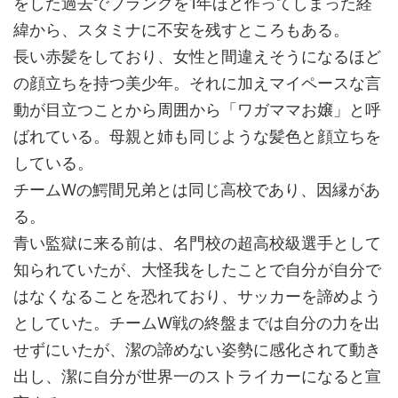
をした過去でブランクを1年ほど作ってしまった経
緯から、スタミナに不安を残すところもある。
長い赤髪をしており、女性と間違えそうになるほど
の顔立ちを持つ美少年。それに加えマイペースな言
動が目立つことから周囲から「ワガママお嬢」と呼
ばれている。母親と姉も同じような髪色と顔立ちを
している。
チームWの鰐間兄弟とは同じ高校であり、因縁があ
る。
青い監獄に来る前は、名門校の超高校級選手として
知られていたが、大怪我をしたことで自分が自分で
はなくなることを恐れており、サッカーを諦めよう
としていた。チームW戦の終盤までは自分の力を出
せずにいたが、潔の諦めない姿勢に感化されて動き
出し、潔に自分が世界一のストライカーになると宣