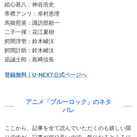
絵心甚八：神谷浩史
帝襟アンリ：幸村恵理
馬狼照英：諏訪部順一
二子一揮：花江夏樹
鰐間淳壱：鈴木崚汰
鰐間計助：鈴木崚汰
凪誠士郎：島﨑信長
登録無料！U-NEXT公式ページへ
アニメ「ブルーロック」のネタ
バレ
ここから、記事を全て読んでいただくのも嬉しい限