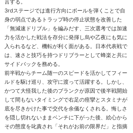
言する。
3rdステージでは進行方向にボールを弾くことで自
身の弱点であるトラップ時の停止状態を改善した
「無減速ドリブル」を編みだす、三次選考では加速
力を活かした戦法を存分に発揮し烏や乙夜にも気に
入られるなど、機転が利く面がある。日本代表戦で
は、速さと技巧を持つドリブラーとして蜂楽と共に
サイドバックを務める。
前半戦からチーム随一のスピードを活かしてフィー
ルドを駆け巡り、攻守に渡って活躍する。しかし、
かつて大怪我した後のブランクが原因で後半戦開始
して間もないタイミングで右足の痙攣とスタミナが
底を尽きかけた事で交代を余儀なくされる。悔しさ
を隠し切れないままベンチに下がった後、絵心から
その態度を叱責され「それがお前の限界だ」と指摘