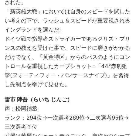
された。
「新英雄大戦」においては自身のスピードを試した
い考えの下で、ラッシュ＆スピードが重要視される
イングランドを選んだ。
ドイツ戦で指導者ストライカーであるクリス・プリ
ンスの教えを受けた事で、スピードに磨きがかかる
だけでなく、「黄金特区」からのパスのようにコン
トロールを重視したカーブショット=「44°赤豹狙
撃(フォーティフォー・パンサースナイプ)」を習得
し先制点を挙げて見せた。
雷市 陣吾（らいち じんご）
声：松岡禎丞
ランク：294位→一次選考269位→二次選考95位→
三次選考？位
武器は華麗なシュートテクニック。自称セクシーフ