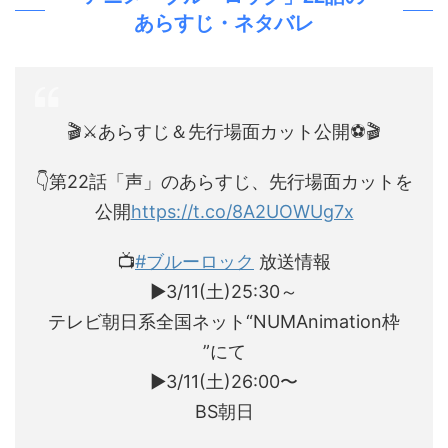
あらすじ・ネタバレ
🎬⚔️あらすじ＆先行場面カット公開⚽🎬
👇第22話「声」のあらすじ、先行場面カットを
公開
https://t.co/8A2UOWUg7x
📺
#ブルーロック
放送情報
▶︎3/11(土)25:30～
テレビ朝日系全国ネット“NUMAnimation枠
”にて
▶︎3/11(土)26:00〜
BS朝日