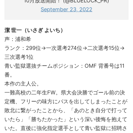
10月放送開始！ (@BLUELOCK_PR)
September 23, 2022
潔 世一（いさぎ よいち）
声：浦和希
ランク：299位→一次選考274位→二次選考15位→
三次選考1位
青い監獄選抜チームポジション：OMF 背番号は11
番。
本作の主人公。
一難高校の二年生FW。県大会決勝でゴール前の決
定機、フリーの味方にパスを出してしまったことが
敗北に繋がったことから、「あのとき自分で打って
いたら」「勝ちたかった」という深い後悔を抱えて
いた。直後に強化指定選手として青い監獄に招聘さ