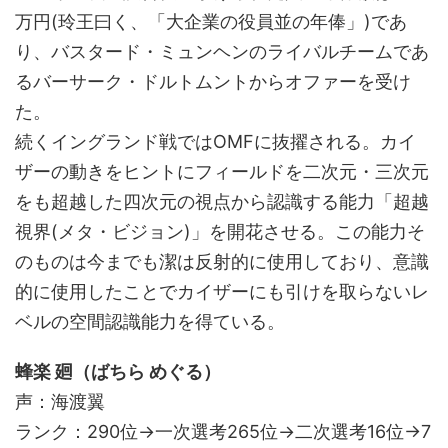
万円(玲王曰く、「大企業の役員並の年俸」)であ
り、バスタード・ミュンヘンのライバルチームであ
るバーサーク・ドルトムントからオファーを受け
た。
続くイングランド戦ではOMFに抜擢される。カイ
ザーの動きをヒントにフィールドを二次元・三次元
をも超越した四次元の視点から認識する能力「超越
視界(メタ・ビジョン)」を開花させる。この能力そ
のものは今までも潔は反射的に使用しており、意識
的に使用したことでカイザーにも引けを取らないレ
ベルの空間認識能力を得ている。
蜂楽 廻（ばちら めぐる）
声：海渡翼
ランク：290位→一次選考265位→二次選考16位→7