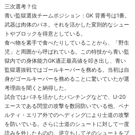
三次選考？位
青い監獄選抜チームポジション：GK 背番号は1番。
武器は肉体のバネ。それを活かした変則的なシュー
トやブロックを得意としている。
食べ物を素手で食べたりしていることから、「野生
児」と周囲から呼ばれている。この特技から青い監
獄内での身体能力GK適正最高値を叩き出し、青い
監獄選抜戦ではゴールキーパーを務める。当初は自
身がゴールキーパーを務めることに驚いていたが選
考理由を聞くと納得した。
試合ではバネを活かしたパンチングなどで、U-20
エースである閃堂の攻撃を数回防いでいる他、ペナ
ルティ・エリア外でのヘディングにより士道の攻撃
を防いでいる。さらに士道のシュートに対して一度
読みを外したものの、逆立ちしてそのシュートをブ