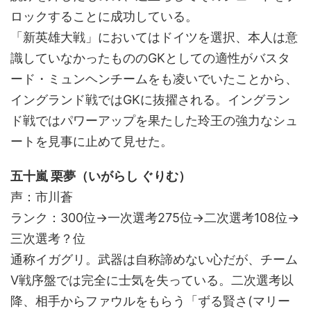
ロックすることに成功している。
「新英雄大戦」においてはドイツを選択、本人は意
識していなかったもののGKとしての適性がバスタ
ード・ミュンヘンチームをも凌いでいたことから、
イングランド戦ではGKに抜擢される。イングラン
ド戦ではパワーアップを果たした玲王の強力なシュ
ートを見事に止めて見せた。
五十嵐 栗夢（いがらし ぐりむ）
声：市川蒼
ランク：300位→一次選考275位→二次選考108位→
三次選考？位
通称イガグリ。武器は自称諦めない心だが、チーム
V戦序盤では完全に士気を失っている。二次選考以
降、相手からファウルをもらう「ずる賢さ(マリー