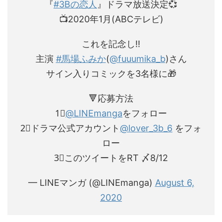
『
#3Bの恋人
』ドラマ放送決定💞
📺2020年1月(ABCテレビ)
これを記念し‼️
主演
#馬場ふみか
(
@fuuumika_b
)さん
サイン入りコミックを3名様に🎁
🔻応募方法
1⃣
@LINEmanga
をフォロー
2⃣ドラマ公式アカウント
@lover_3b_6
をフォ
ロー
3⃣このツイートをRT 〆8/12
— LINEマンガ (@LINEmanga)
August 6,
2020