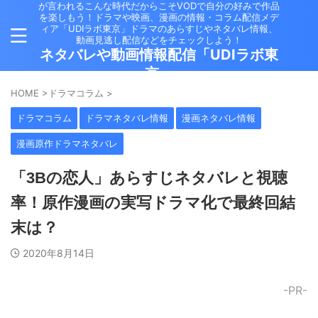
が言われるこんな時代だからこそVODで自分の好みで作品
を楽しもう！ドラマや映画、漫画の情報・コラム配信メデ
ィア「UDIラボ東京」ドラマのあらすじやネタバレ情報、
動画見逃し配信などをチェックしよう！
ネタバレや動画情報配信「UDIラボ東
京」
HOME
>
ドラマコラム
>
ドラマコラム
ドラマネタバレ情報
漫画ネタバレ情報
漫画原作ドラマネタバレ
「3Bの恋人」あらすじネタバレと視聴
率！原作漫画の実写ドラマ化で最終回結
末は？
2020年8月14日
-PR-