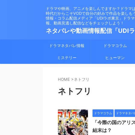
ドラマや映画、アニメを楽しんでますか？ドラマ
時代だからこそVODで自分の好みで作品を楽しも
情報・コラム配信メディア「UDIラボ東京」ドラ
報、動画見逃し配信などをチェックしよう！
ネタバレや動画情報配信「UDI
ドラマネタバレ情報
ドラマコラム
ミステリー
ヒューマン
HOME
>
ネトフリ
ネトフリ
ドラマコラム
ドラマネタバ
「今際の国のアリ
結末は？