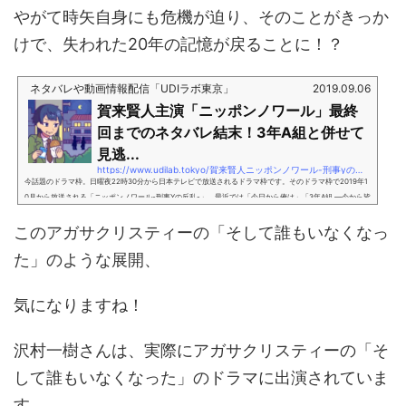
やがて時矢自身にも危機が迫り、そのことがきっか
けで、失われた20年の記憶が戻ることに！？
ネタバレや動画情報配信「UDIラボ東京」
2019.09.06
賀来賢人主演「ニッポンノワール」最終
回までのネタバレ結末！3年A組と併せて
見逃...
https://www.udilab.tokyo/賀来賢人ニッポンノワール-刑事yの反乱-動画
今話題のドラマ枠。日曜夜22時30分から日本テレビで放送されるドラマ枠です。そのドラマ枠で2019年1
0月から放送される「ニッポンノワール-刑事Yの反乱-」。最近では「今日から俺は」「3年A組 ―今から皆
さんは、人質です―」「あなたの番です」など話題作も多く、視聴率も良い枠です。この枠で始まるニッ
このアガサクリスティーの「そして誰もいなくなっ
ポンノワールは、今日から俺はでも主演を務めた賀来賢人さんが主演を務めます。まだ内容が明かされて
いない「ニッポンノワール-刑事Yの反乱-」はどのようなドラマになるのでしょうか。「ニッポンノワー
た」のような展開、
ル-刑事Yの反乱-」は「3年A組 ―...
気になりますね！
沢村一樹さんは、実際にアガサクリスティーの「そ
して誰もいなくなった」のドラマに出演されていま
す。