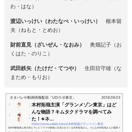
わ・はな）
渡辺いっけい（わたなべ・いっけい）
根本留
夫（ねもと・とめお）
財前直見（ざいぜん・なおみ）
奥畑記子（お
くはた・のりこ）
武田鉄矢（たけだ・てつや）
生田目守雄（な
まため・もりお）
ネタバレや動画情報配信「UDIラボ東京」
2019.09.03
木村拓哉主演「グランメゾン東京」はど
んな物語？キムタクドラマを調べてみ
た！※ネ...
https://www.udilab.tokyo/木村拓哉グランメゾン東京
SMAP解散後も精力的にテレビドラマや映画に出演されている木村拓哉さん。そんな木村拓哉さんの最新ド