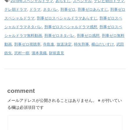
-
2019年スペシャルドラマ
,
あらすじ
,
スペシャル
,
テレビ朝日ドラマ
,
テレ朝ドラマ
,
ドラマ
,
ネタバレ
,
刑事ゼロ
,
刑事ゼロあらすじ
,
刑事ゼロ
スペシャルドラマ
,
刑事ゼロスペシャルドラマあらすじ
,
刑事ゼロスペ
シャルドラマネタバレ
,
刑事ゼロスペシャルドラマ感想
,
刑事ゼロスペ
シャルドラマ無料動画
,
刑事ゼロネタバレ
,
刑事ゼロ感想
,
刑事ゼロ無料
動画
,
刑事ゼロ視聴率
,
寺島進
,
放送決定
,
時矢刑事
,
横山だいすけ
,
武田
鉄矢
,
沢村一樹
,
瀧本美織
,
財前直見
comment
メールアドレスが公開されることはありません。
※
が付いてい
る欄は必須項目です