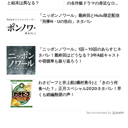
と結末は異なる？
の名作飯ドラマの身近なロケ
地へ行こう！
「ニッポンノワール」最終回とHulu限定配信
「刑事N・Uの告白」ネタバレ
「ニッポンノワール」1話～10話のあらすじネ
タバレ！最終回はどうなる？3年A組キャスト
や視聴率も振り返ろう！
わさビーフと井上航(磯村勇斗)と「きのう何
食べた？」正月スペシャル2020ネタバレ！早
くも続編熱望の声！
Recommended by