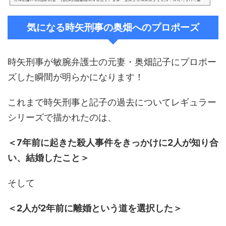
ラマが遂に2019年10月、TBSの日曜劇場でスタートします。そのドラマのタイトルは「グランメゾン東
京」。来年には年始にフジテレビ開局60周年特別企画「教場」に鬼教官役として出演し、更に2020年には
BGの続編まで噂されています。平成を彩るイケメン木村拓哉さんの最新ドラマ「グランメゾン東京」とは
気になる時矢刑事の奥畑へのプロポーズ
どのようなドラマなのか、紐解いていきたいと思います。 (adsbygoogle = window.adsbygoogle || ).pu
sh({});「グランメゾン東京...
時矢刑事が敏腕弁護士の元妻・奥畑記子にプロポー
ズした瞬間が明らかになります！
これまで時矢刑事と記子の過去についてレギュラー
シリーズで描かれたのは、
＜7年前に起きた殺人事件をきっかけに2人が知り合
い、結婚したこと＞
そして
＜2人が2年前に離婚という道を選択した＞