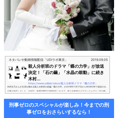
ネタバレや動画情報配信「UDIラボ東京」
2019.09.05
殺人分析班のドラマ「蝶の力学」が放送
決定！「石の繭」「水晶の鼓動」に続き
木村...
https://www.udilab.tokyo/殺人分析班ドラマ「蝶の力学」
木村文乃さんが主演を務める殺人分析班の続編「蝶の力学」が2019年11月17日からWOWOWで放送され
る事が決定しました。(全6話 毎週日曜日22時放送)これまで、殺人分析班のドラマシリーズは「石の繭」
「水晶の鼓動」と放送されてきました。猟奇的な殺人が行われる犯罪を喰い止めるため、父も刑事をして
いた木村文乃さんが奮闘します。今回は、「蝶の力学」の放送決定を祝して、これまでの「石の繭」「水
刑事ゼロのスペシャルが楽しみ！今までの刑
晶の鼓動」についてもあわせて紹介していきたいと思います！【蝶の力学の原作から犯人は解る？ネタバ
レはこちら】 (adsbygoogle =...
事ゼロをおさらいするなら！