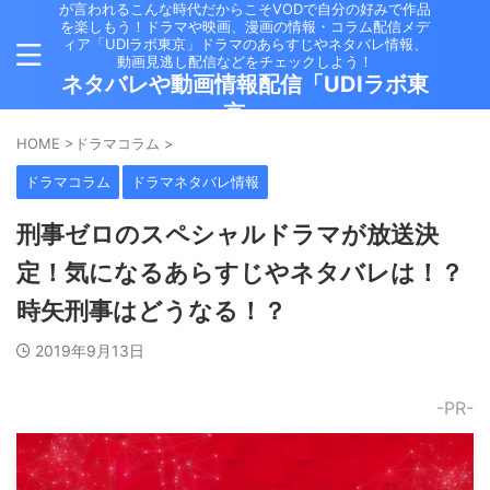
が言われるこんな時代だからこそVODで自分の好みで作品
を楽しもう！ドラマや映画、漫画の情報・コラム配信メデ
ィア「UDIラボ東京」ドラマのあらすじやネタバレ情報、
動画見逃し配信などをチェックしよう！
ネタバレや動画情報配信「UDIラボ東
京」
HOME
>
ドラマコラム
>
ドラマコラム
ドラマネタバレ情報
刑事ゼロのスペシャルドラマが放送決
定！気になるあらすじやネタバレは！？
時矢刑事はどうなる！？
2019年9月13日
-PR-