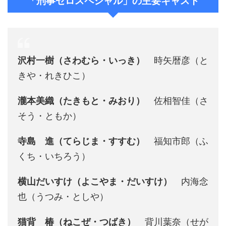
「刑事ゼロスペシャル」の主要キャスト
沢村一樹（さわむら・いっき）
時矢暦彦（と
きや・れきひこ）
瀧本美織（たきもと・みおり）
佐相智佳（さ
そう・ともか）
寺島 進（てらじま・すすむ）
福知市郎（ふ
くち・いちろう）
横山だいすけ（よこやま・だいすけ）
内海念
也（うつみ・としや）
猫背 椿（ねこぜ・つばき）
背川葉奈（せが