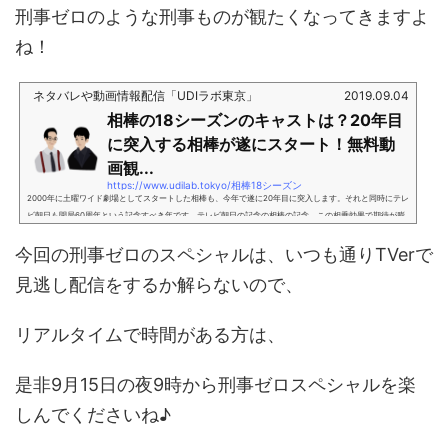
刑事ゼロのような刑事ものが観たくなってきますよ
ね！
ネタバレや動画情報配信「UDIラボ東京」
2019.09.04
相棒の18シーズンのキャストは？20年目
に突入する相棒が遂にスタート！無料動
画観...
https://www.udilab.tokyo/相棒18シーズン
2000年に土曜ワイド劇場としてスタートした相棒も、今年で遂に20年目に突入します。それと同時にテレ
ビ朝日も開局60周年という記念すべき年です。テレビ朝日の記念の相棒の記念、この相乗効果で期待が膨
らむ相棒season18。今回の相棒はどのような物語になるのか、紐解いていきたいと思います！！※この記
今回の刑事ゼロのスペシャルは、いつも通りTVerで
事のおすすめ関連記事！ (adsbygoogle = window.adsbygoogle || ).push({});「相棒season18」キャス
ト水谷豊 杉下右京（すぎした うきょう）本作の主人公。警部補 → 警部。警察庁キャリアで、超人的な推
見逃し配信をするか解らないので、
理力と洞察力の持ち主だ...
リアルタイムで時間がある方は、
是非9月15日の夜9時から刑事ゼロスペシャルを楽
しんでくださいね♪