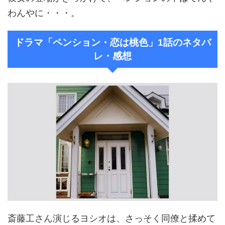
わんやに・・・。
ドラマ「ペンション・恋は桃色」1話のネタバ
レ・感想
斎藤工さん演じるヨシオは、さっそく同僚と揉めて