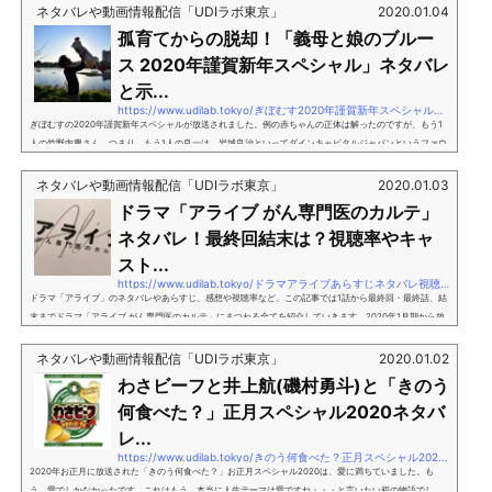
ネタバレや動画情報配信「UDIラボ東京」
2020.01.04
孤育てからの脱却！「義母と娘のブルー
ス 2020年謹賀新年スペシャル」ネタバレ
と示...
https://www.udilab.tokyo/ぎぼむす2020年謹賀新年スペシャルネタバレ感想
ぎぼむすの2020年謹賀新年スペシャルが放送されました。例の赤ちゃんの正体は解ったのですが、もう1
人の竹野内豊さん。つまり、もう1人の良一は、岩城良治といってダインキャピタルジャパンというファウ
ンドの代表でした。なので良一とは何ら関係ないんですけど、顔も名前も似ているという感じですね。義
母と娘のブルース2020年謹賀新年スペシャルの最後の最後で、亜希子が企画したゴールデンアスレティッ
ネタバレや動画情報配信「UDIラボ東京」
2020.01.03
クの子育て世帯の救済も考え、ジムなどをポイント制にしてポイントを活用してゴールデンアスレティッ
ドラマ「アライブ がん専門医のカルテ」
クの施設を色々と使えるとい...
ネタバレ！最終回結末は？視聴率やキャ
スト...
https://www.udilab.tokyo/ドラマアライブあらすじネタバレ視聴率感想
ドラマ「アライブ」のネタバレやあらすじ、感想や視聴率など、この記事では1話から最終回・最終話、結
末までドラマ「アライブ がん専門医のカルテ」にまつわる全てを紹介していきます。2020年1月期から放
送が開始されたフジテレビの医療ドラマ「アライブ がん専門医のカルテ」。2020年1月9日から放送がス
タートされるので、1月でも比較的早く放送されるドラマです。人気の医療ドラマですし、手堅い作
ネタバレや動画情報配信「UDIラボ東京」
2020.01.02
品・・・というイメージですね！それにしても2020年1月期で医療ドラマと言えば、このアライブの他に
わさビーフと井上航(磯村勇斗)と「きのう
は日本テレビのトップナイフがあり...
何食べた？」正月スペシャル2020ネタバ
レ...
https://www.udilab.tokyo/きのう何食べた？正月スペシャル2020ネタバレ感想
2020年お正月に放送された「きのう何食べた？」お正月スペシャル2020は、愛に満ちていました。も
う、愛でしかなかったです。これはもう、本当に人生テーマは愛ですね・・・と言いたい程の物語でし