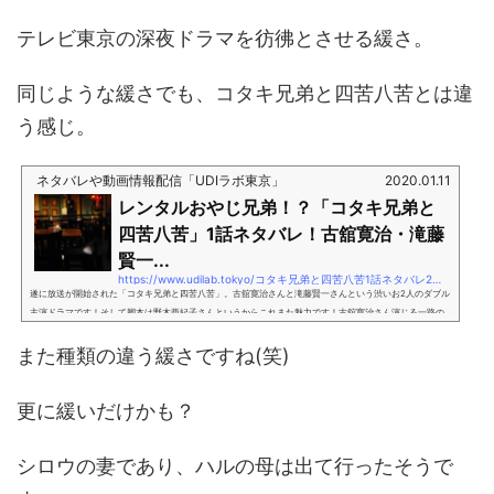
テレビ東京の深夜ドラマを彷彿とさせる緩さ。
同じような緩さでも、コタキ兄弟と四苦八苦とは違
う感じ。
ネタバレや動画情報配信「UDIラボ東京」
2020.01.11
レンタルおやじ兄弟！？「コタキ兄弟と
四苦八苦」1話ネタバレ！古舘寛治・滝藤
賢一...
https://www.udilab.tokyo/コタキ兄弟と四苦八苦1話ネタバレ2話あらすじ
遂に放送が開始された「コタキ兄弟と四苦八苦」。古舘寛治さんと滝藤賢一さんという渋いお2人のダブル
主演ドラマです！そして脚本は野木亜紀子さんというからこれまた魅力です！古舘寛治さん演じる一路の
もと、勘当されたはずの滝藤賢一さん演じる二路が現れました。突然現れたんですけど、一路のもとへ現
また種類の違う緩さですね(笑)
れる前に自転車に乗った男とぶつかってしまったという・・・。「あぁ～空になんか浮かんでる
ぅ・・・」と思って気を取られていたらぶつかったそうです。しかも、2人とも同じ理由で気を取られてい
ました(笑)「そら飛行機だよお前」...
更に緩いだけかも？
シロウの妻であり、ハルの母は出て行ったそうで