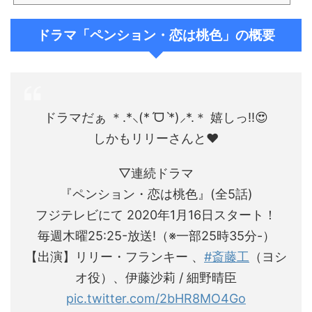
た。そして印象に残ったのは、わさビーフを大量買いして、食べまくるジルベールこと、井上航。買い物
カゴにたくさん詰め込んでいたのに、「あと5袋は食べたいから買ってきてぇ！！」と小日向(山本耕史)に
ドラマ「ペンション・恋は桃色」の概要
甘える航。もうあのわさビーフ押しは、めしばな刑事タチバナを彷彿させるものでもあったよう
な・・・。そして更に、小日向がまた何でそ...
ドラマだぁ ＊.*⸜(*ˊᗜˋ*)⸝*.＊ 嬉しっ!!😍
しかもリリーさんと❤️
▽連続ドラマ
『ペンション・恋は桃色』(全5話)
フジテレビにて 2020年1月16日スタート！
毎週木曜25:25-放送!（※一部25時35分-）
【出演】リリー・フランキー 、
#斎藤工
（ヨシ
オ役）、伊藤沙莉 / 細野晴臣
pic.twitter.com/2bHR8MO4Go