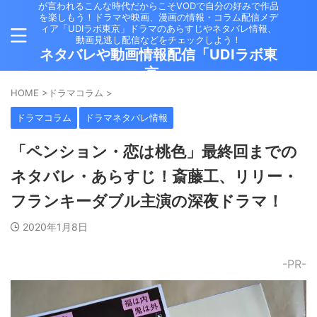
が言われるこんな時代だからこそVODで自分の好みで作品
を楽しもう！ドラマや映画、漫画の情報・コラム配信メデ
ィア「UDIラボ東京」ドラマのあらすじやネタバレ情報、
動画見逃し配信などをチェックしよう！
ネタバレや動画情報配信「UDIラボ東
京」
HOME
>
ドラマコラム
>
ドラマコラム
ドラマネタバレ情報
「ペンション・恋は桃色」最終回までの
ネタバレ・あらすじ！斎藤工、リリー・
フランキーダブル主演の深夜ドラマ！
2020年1月8日
-PR-