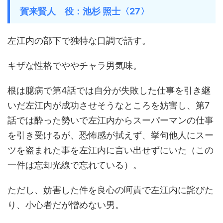
賀来賢人 役：池杉 照士〈27〉
左江内の部下で独特な口調で話す。
キザな性格でややチャラ男気味。
根は臆病で第4話では自分が失敗した仕事を引き継
いだ左江内が成功させそうなところを妨害し、第7
話では酔った勢いで左江内からスーパーマンの仕事
を引き受けるが、恐怖感が拭えず、挙句他人にスー
ツを盗まれた事を左江内に言い出せずにいた（この
一件は忘却光線で忘れている）。
ただし、妨害した件を良心の呵責で左江内に詫びた
り、小心者だが憎めない男。