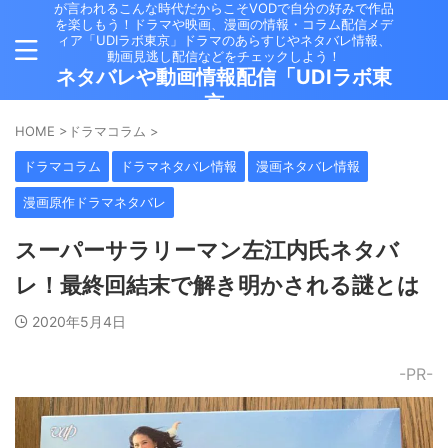
が言われるこんな時代だからこそVODで自分の好みで作品
を楽しもう！ドラマや映画、漫画の情報・コラム配信メデ
ィア「UDIラボ東京」ドラマのあらすじやネタバレ情報、
動画見逃し配信などをチェックしよう！
ネタバレや動画情報配信「UDIラボ東
京」
HOME
>
ドラマコラム
>
ドラマコラム
ドラマネタバレ情報
漫画ネタバレ情報
漫画原作ドラマネタバレ
スーパーサラリーマン左江内氏ネタバ
レ！最終回結末で解き明かされる謎とは
2020年5月4日
-PR-