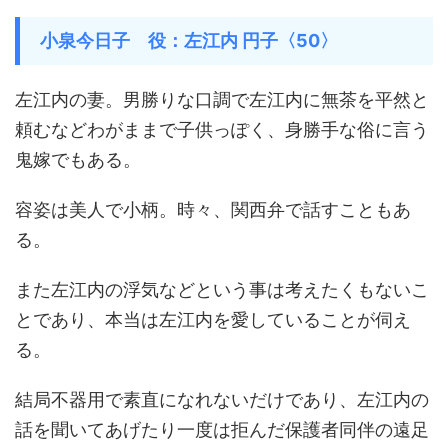
小泉今日子 役：左江内 円子〈50〉
左江内の妻。男勝りな口調で左江内に無茶を平然と
頼むなどわがままで子供っぽく、身勝手な俗に言う
鬼嫁でもある。
容姿は美人で小柄。時々、関西弁で話すこともあ
る。
また左江内の浮気などという事は考えたくもないこ
とであり、本当は左江内を愛していることが伺え
る。
結局不器用で素直になれないだけであり、左江内の
話を聞いてあげたり一度は拒んだ保護者同伴の遠足