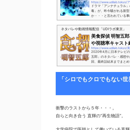
https://www.udilab.
ドラマ「アンナチュラル」
毒」が、昨今騒がれる新型
か・・・と言われている事
言もくそもなく、よぉ～く
他にも何話か予言とか言わ
ネタバレや動画情報配信「UDIラボ東京」
の記事を書こうかと思ったか
美食探偵 明智五
「アンナチュラル」が観れ
いうわけでなく、数話ごとに
や視聴率キャスト
https://www.udilab
2020年4月に日本テレビ
五郎」のネタバレ・感想や
回、最終話結末までまとめ
五郎」は東村アキコさんの
さんで、重要な役どころを
ざいます！それではこれか
「シロでもクロでもない世
介していきます！ (adsbygoogle
ラマ「美食探偵 明智五郎...
衝撃のラストから５年・・・。
自らと向き合う 直輝の“再生物語”。
大学病院で医師として働いている直輝