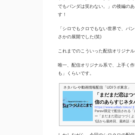
でもパンダは笑わない。」の後編のあ
す！
「シロでもクロでもない世界で、パン
さかの展開でした(笑)
これまでのこういった配信オリジナル
唯一、配信オリジナル系で、上手く作
も」くらいです。
ネタバレや動画情報配信「UDIラボ東京」
「まだまだ恋はつづ
信のあらすじネタバ
https://www.udilab
Paravi限定で配信され
ー「まだまだ恋はつづくよ
1話から最終回、最終話・
もうパラビに登録していな
トの上白石萌音さんや佐藤
しかしながら、今回のシロクロの配信