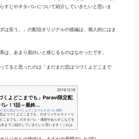
らすじやネタバレについて紹介していきたいと思いま
ダは笑う。」の配信オリジナルの後編は、個人的にはま
系は、あまり面白いと感じるものはなかったです。
ってると思ったのは「まだまだ恋はつづくよどこまで
2019.12.19
くよどこまでも」Paravi限定配
レ！1話～最終...
.tokyo/まだまだ恋はつづくよどこまでもネタバレ感想
る「恋はつづくよどこまでも」のオリジナルストーリ
どこまでも」のネタバレ・感想やあらすじなどを
結末までご紹介していきたいと思います！これは
いと観れない動画なのですが、本編の主要キャス
健さんも出演するというんだから、これまでのチ
オリジナルの後編は、まさかの展開でした(笑)