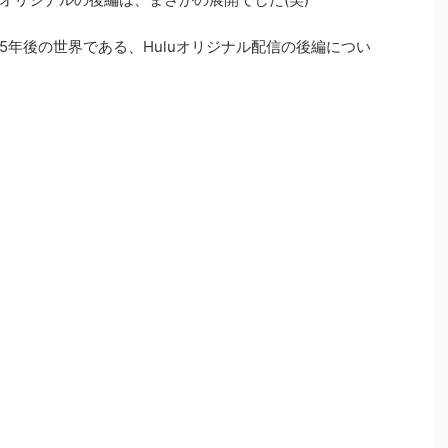
す。これまでのこういった限定配信だと、主要キ
ものでしたが、さすがTBSさんですね。パラビに
5年後の世界である、Huluオリジナル配信の後編につい