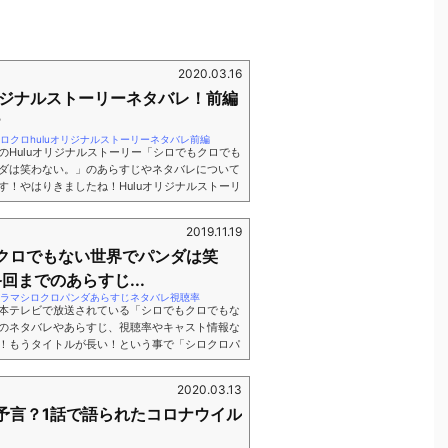
2020.03.16
リジナルストーリーネタバレ！前編
？
tokyo/シロクロhuluオリジナルストーリーネタバレ前編
のHuluオリジナルストーリー「シロでもクロでも
ダは笑わない。」のあらすじやネタバレについて
す！やはりきましたね！Huluオリジナルストーリ
「シロでもクロでもない世界で、パンダは笑
でなく、今はParaviではTBSのドラマのオリジナ
2019.11.19
たりなど、テレビ局の子会社であったり、テレビ
クロでもない世界でパンダは笑
プラットフォームでは、テレビドラマのオリジナ
..
回までのあらすじ...
.tokyo/ドラマシロクロパンダあらすじネタバレ視聴率
ら日本テレビで放送されている「シロでもクロでもな
のネタバレやあらすじ、視聴率やキャスト情報な
！もうタイトルが長い！という事で「シロクロパ
言われていますよね。私の中でこのドラマの最大
です。清野菜名さんが演じるミスパンダが何故が
2020.03.13
た(笑)更にこのシロクロパンダ、主演で、飼育員
予言？1話で語られたコロナウイル
て横浜流星さんが登場致します。横浜流星さんと