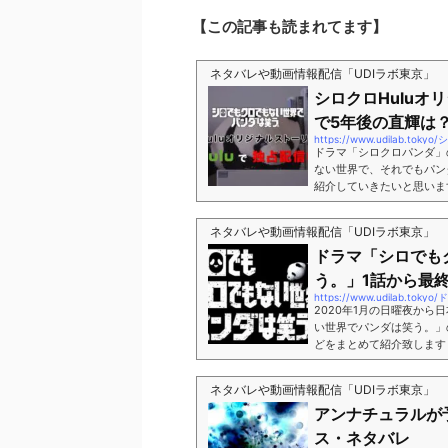
【この記事も読まれてます】
ネタバレや動画情報配信「UDIラボ東京」
シロクロHuluオ
で5年後の直輝は
https://www.udilab.
ドラマ「シロクロパンダ」
ない世界で、それでもパン
紹介していきたいと思いま
ー！もちろん今回のドラマ
う。」を配信するHuluだけ
ネタバレや動画情報配信「UDIラボ東京」
ルストーリーを限定配信し
ドラマ「シロでも
局が出資して興された配信
ルストーリーが配信されがち.
う。」1話から最終
https://www.udilab
2020年1月の日曜夜か
い世界でパンダは笑う。」
どをまとめて紹介致します
ンダ」や、「シロクロ」と
のポイントは、ミスパンダ
ネタバレや動画情報配信「UDIラボ東京」
大好きになってしまいまし
アンナチュラルが
さんや、メンタリストとし
言えば、2019年に2クー...
ス・ネタバレ