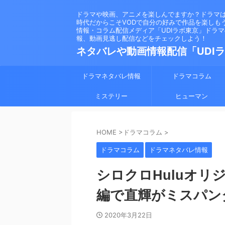
ドラマや映画、アニメを楽しんでますか？ドラマ
時代だからこそVODで自分の好みで作品を楽しも
情報・コラム配信メディア「UDIラボ東京」ドラ
報、動画見逃し配信などをチェックしよう！
ネタバレや動画情報配信「UDI
ドラマネタバレ情報
ドラマコラム
ミステリー
ヒューマン
HOME
>
ドラマコラム
>
ドラマコラム
ドラマネタバレ情報
シロクロHuluオ
編で直輝がミスパン
2020年3月22日