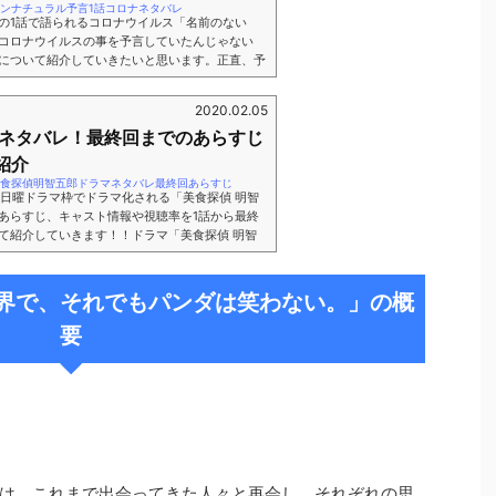
tokyo/アンナチュラル予言1話コロナネタバレ
の1話で語られるコロナウイルス「名前のない
コロナウイルスの事を予言していたんじゃない
について紹介していきたいと思います。正直、予
練られた脚本を元にした作品でしかないのです。
れている話があるのか解りませんが、何故今回こ
2020.02.05
と言えば、それはTVerで2020年3月25日まで
郎ネタバレ！最終回までのあらすじ
るからです！もちろん全話がその日まで見れると
公...
紹介
.tokyo/美食探偵明智五郎ドラマネタバレ最終回あらすじ
の日曜ドラマ枠でドラマ化される「美食探偵 明智
あらすじ、キャスト情報や視聴率を1話から最終
て紹介していきます！！ドラマ「美食探偵 明智
同名漫画が原作となっています！主演は中村倫也
小池栄子さんが演じるなど、楽しみなドラマでご
ら日曜ドラマ「美食探偵 明智五郎」について紹
界で、それでもパンダは笑わない。」の概
 = window.adsbygoogle || ).push({});ド
要
は、これまで出会ってきた人々と再会し、それぞれの思