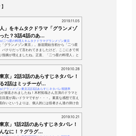
？】
」
2019.11.05
人」をキムタクドラマ「グランメゾ
た？3話4話のあ...
lab.tokyo/二つ星の料理人キムタクドラマグランメゾン東京
た「グランメゾン東京」。放送開始当初から「二つ星
、パクりだって言われてきましたけど、ここにきて何
り指摘が増えましたね。正直、「二つ星の料理人」と
は概要はほぼ同じです。設定ですね。ストーリーの設
パクりと言われても仕方ないのかもしれないですが、
」
2019.10.28
物語の随所は違うはずです。なのでここは一つ、グラ
東京」2話3話のあらすじネタバレ！
情報をお伝えしつつ、二つ星の料理人の事もちょろっ
..
2話はミッチーが...
lab.tokyo/グランメゾン東京2話3話あらすじネタバレ視聴率
話が放送されましたね！木村拓哉さん主演のドラマと
注目度が高いドラマですが・・・。素直な感想で言え
面白いというよりは、個人的には役者さん達の掛け合
のが好きです！なかなか目が離せないグランメゾン東
信のグラグラメゾン東京も気になってしまいますよ
」
2019.10.21
ンメゾン東京の2話について紹介していきたいと思い
東京」1話2話のあらすじネタバレ！
ン東京は？】 (adsbygoogle = window.ads
);「グ...
なに！？グラグ...