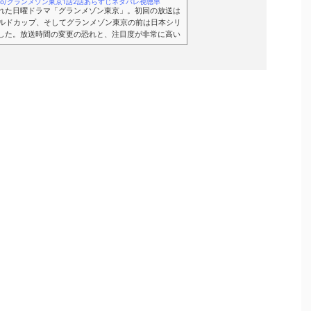
lab.tokyo/グランメゾン東京1話2話あらすじネタバレ視聴率
れた日曜ドラマ「グランメゾン東京」。初回の放送は
ールドカップ、そしてグランメゾン東京の前は日本シリ
した。放送時間の変更の恐れと、注目度が非常に高い
視聴率は絶望的とまで言われてきていましたが、そう
itterでリアルタイムでグランメゾン東京を観ている
、絶賛する意見ばかりでした。「やっぱりドラマのキ
ちゃん素敵！」「このドラマめっちゃ面白い！」「こ
..