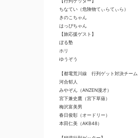
【行列ゲッター】
ちなてい（危険物てぃらてぃら）
きのこちゃん
はっぴちゃん
【旅応援ゲスト】
ぼる塾
ホリ
ゆうぞう
【都電荒川線 行列ゲット対決チーム
河合郁人
みやぞん（ANZEN漫才）
宮下兼史鷹（宮下草薙）
梅沢富美男
春日俊彰（オードリー）
本田仁美（AKB48）
【秘境行列ゲッター】