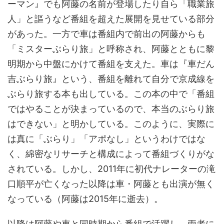
ーマン』でも阿藤の名前が登場したり自ら「職業旅
人」と謳うなど番組を超えた展開を見せている部分
があった。一方で車は番組内で前出の阿藤からも
「ミスターぶらり旅」と呼称され、阿藤とともに黎
明期から中盤にかけて番組を支えた。車は『車だん
吉ぶらり旅』という、番組を離れて自分で京成線を
ぶらり旅する本も出している。この本の中で「番組
ではやることが決まっているので、本当のぶらり旅
はできない」と明かしている。このように、実際に
は真に「ぶらり」「アポなし」というわけではな
く、綿密なリサーチと構成によって番組づくりがな
されている。しかし、2011年に初代ナレーターの滝
口順平が亡くなった以降は車・阿藤とも出演が無く
なっている（阿藤は2015年に逝去）。
以降は阿藤や車と同時期から番組で活躍し、両者に