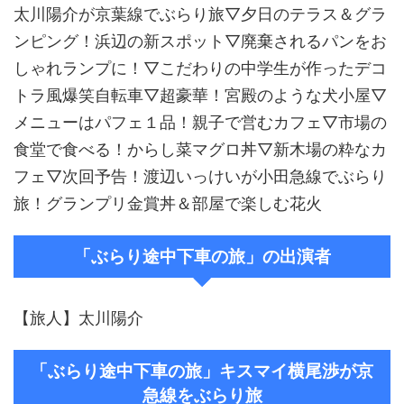
太川陽介が京葉線でぶらり旅▽夕日のテラス＆グラ
ンピング！浜辺の新スポット▽廃棄されるパンをお
しゃれランプに！▽こだわりの中学生が作ったデコ
トラ風爆笑自転車▽超豪華！宮殿のような犬小屋▽
メニューはパフェ１品！親子で営むカフェ▽市場の
食堂で食べる！からし菜マグロ丼▽新木場の粋なカ
フェ▽次回予告！渡辺いっけいが小田急線でぶらり
旅！グランプリ金賞丼＆部屋で楽しむ花火
「ぶらり途中下車の旅」の出演者
【旅人】太川陽介
「ぶらり途中下車の旅」キスマイ横尾渉が京
急線をぶらり旅