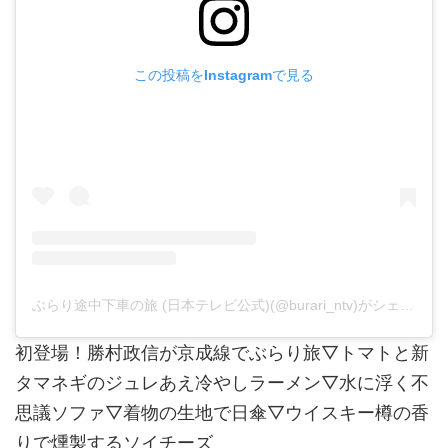
この投稿をInstagramで見る
ぶらり途中下車の旅 (日本テレビ公式)(@burari_ntv)がシェアした投稿
初登場！勝村政信が京成線でぶらり旅▽トマトと新
タマネギのジュレあえ冷やしラーメン▽水に浮く不
思議ソファ▽着物の生地で日傘▽ウイスキー樽の香
りで燻製するソイチーズ