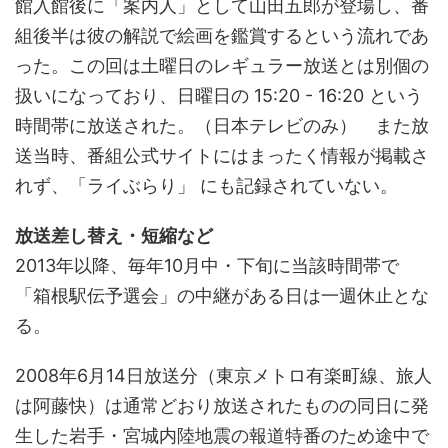
館入館後に「案内人」として山田五郎が登場し、番
組後半は彼の解説で絵画を鑑賞するという流れであ
った。この回は土曜日のレギュラー放送とは別個の
扱いになっており、日曜日の 15:20 - 16:20 という
時間帯に放送された。（日本テレビのみ） また放
送当時、番組公式サイトにはまったく情報が掲載さ
れず、「ライぶらり」 にも記録されていない。
放送差し替え・短縮など
2013年以降、毎年10月中・下旬に当該時間帯で
「箱根駅伝予選会」の中継がある日は一週休止とな
る。
2008年6月14日放送分（東京メトロ有楽町線、旅人
は阿藤快）は通常どおり放送されたものの同日に発
生した岩手・宮城内陸地震の報道特番のため途中で