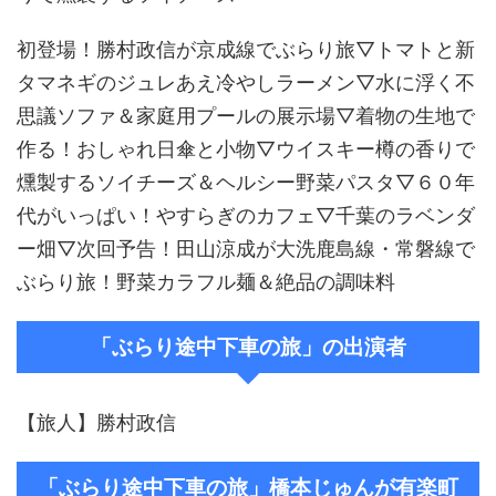
初登場！勝村政信が京成線でぶらり旅▽トマトと新
タマネギのジュレあえ冷やしラーメン▽水に浮く不
思議ソファ＆家庭用プールの展示場▽着物の生地で
作る！おしゃれ日傘と小物▽ウイスキー樽の香りで
燻製するソイチーズ＆ヘルシー野菜パスタ▽６０年
代がいっぱい！やすらぎのカフェ▽千葉のラベンダ
ー畑▽次回予告！田山涼成が大洗鹿島線・常磐線で
ぶらり旅！野菜カラフル麺＆絶品の調味料
「ぶらり途中下車の旅」の出演者
【旅人】勝村政信
「ぶらり途中下車の旅」橋本じゅんが有楽町