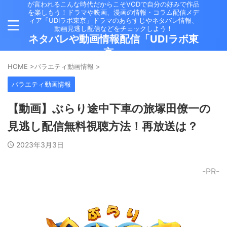
が言われるこんな時代だからこそVODで自分の好みで作品
を楽しもう！ドラマや映画、漫画の情報・コラム配信メデ
ィア「UDIラボ東京」ドラマのあらすじやネタバレ情報、
動画見逃し配信などをチェックしよう！
ネタバレや動画情報配信「UDIラボ東
京」
HOME
>
バラエティ動画情報
>
バラエティ動画情報
【動画】ぶらり途中下車の旅塚田僚一の
見逃し配信無料視聴方法！再放送は？
2023年3月3日
-PR-