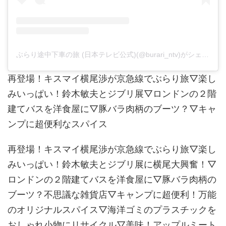
ぶらり途中下車の旅 (日本テレビ公式)(@burari_ntv)がシェアした投稿
再登場！キスマイ横尾渉が京急線でぶらり旅▽楽し
みいっぱい！鈴木敏夫とジブリ展▽ロンドンの２階
建てバスを洋食屋に▽豚バラ肉柄のブーツ？▽キャ
ンプに超便利なスパイス
再登場！キスマイ横尾渉が京急線でぶらり旅▽楽し
みいっぱい！鈴木敏夫とジブリ展に横尾大興奮！▽
ロンドンの２階建てバスを洋食屋に▽豚バラ肉柄の
ブーツ？不思議な雑貨店▽キャンプに超便利！万能
のオリジナルスパイス▽海洋ゴミのプラスチックを
おしゃれ小物にリサイクル▽美味！アップルミート