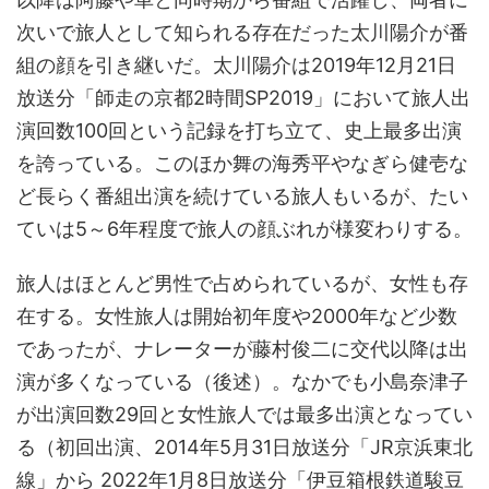
次いで旅人として知られる存在だった太川陽介が番
組の顔を引き継いだ。太川陽介は2019年12月21日
放送分「師走の京都2時間SP2019」において旅人出
演回数100回という記録を打ち立て、史上最多出演
を誇っている。このほか舞の海秀平やなぎら健壱な
ど長らく番組出演を続けている旅人もいるが、たい
ていは5～6年程度で旅人の顔ぶれが様変わりする。
旅人はほとんど男性で占められているが、女性も存
在する。女性旅人は開始初年度や2000年など少数
であったが、ナレーターが藤村俊二に交代以降は出
演が多くなっている（後述）。なかでも小島奈津子
が出演回数29回と女性旅人では最多出演となってい
る（初回出演、2014年5月31日放送分「JR京浜東北
線」から 2022年1月8日放送分「伊豆箱根鉄道駿豆