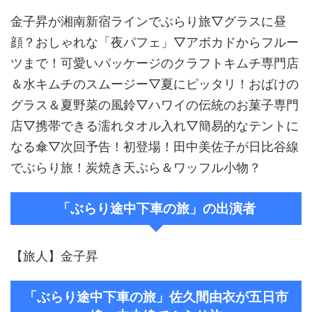
金子昇が湘南新宿ラインでぶらり旅▽グラスに昼
顔？おしゃれな「夜パフェ」▽アボカドからフルー
ツまで！可愛いパッケージのクラフトキムチ専門店
＆水キムチのスムージー▽夏にピッタリ！おばけの
グラス＆夏野菜の風鈴▽ハワイの伝統のお菓子専門
店▽携帯できる濡れタオル入れ▽簡易的なテントに
なる傘▽次回予告！初登場！田中美佐子が日比谷線
でぶらり旅！炭焼き天ぷら＆ワッフル小物？
「ぶらり途中下車の旅」の出演者
【旅人】金子昇
「ぶらり途中下車の旅」佐久間由衣が五日市