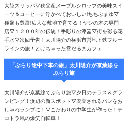
大陸スリッパ▽秩父産メープルシロップの美味スイ
ーツ＆コーヒーに浮かべておいしい!ちちぶまゆ▽
種類も豊富!広大な敷地で育てる！ヤシの木の専門
店▽１２００年の伝統！手彫りの漆器▽街を彩る花
手水▽次回予告！太川陽介の横浜市営地下鉄ブルー
ラインの旅！とけちゃった雪だるまカフェ
「ぶらり途中下車の旅」太川陽介が京葉線を
ぶらり旅
太川陽介が京葉線でぶらり旅▽夕日のテラス＆グラ
ンピング！浜辺の新スポット▽廃棄されるパンをお
しゃれランプに！▽こだわりの中学生が作った！デ
コトラ風の爆笑自転車！