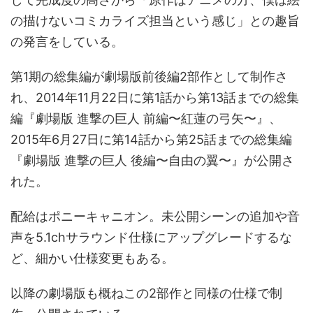
の描けないコミカライズ担当という感じ」との趣旨
の発言をしている。
第1期の総集編が劇場版前後編2部作として制作さ
れ、2014年11月22日に第1話から第13話までの総集
編『劇場版 進撃の巨人 前編〜紅蓮の弓矢〜』、
2015年6月27日に第14話から第25話までの総集編
『劇場版 進撃の巨人 後編〜自由の翼〜』が公開さ
れた。
配給はポニーキャニオン。未公開シーンの追加や音
声を5.1chサラウンド仕様にアップグレードするな
ど、細かい仕様変更もある。
以降の劇場版も概ねこの2部作と同様の仕様で制