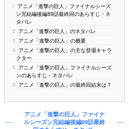
1
アニメ「進撃の巨人」ファイナルシーズ
ン完結編後編89話最終回のあらすじ・ネ
タバレ
2
アニメ「進撃の巨人」のネタバレ
3
アニメ「進撃の巨人」の概要
4
アニメ「進撃の巨人」の主な登場キャラ
クター
5
アニメ「進撃の巨人」ファイナルシーズ
ンのあらすじ・ネタバレ
6
アニメ「進撃の巨人」の最終回結末は？
アニメ「進撃の巨人」ファイナ
ルシーズン完結編後編89話最終