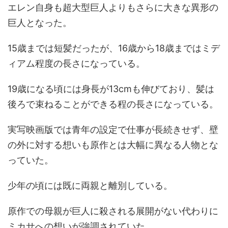
エレン自身も超大型巨人よりもさらに大きな異形の
巨人となった。
15歳までは短髪だったが、16歳から18歳まではミデ
ィアム程度の長さになっている。
19歳になる頃には身長が13cmも伸びており、髪は
後ろで束ねることができる程の長さになっている。
実写映画版では青年の設定で仕事が長続きせず、壁
の外に対する想いも原作とは大幅に異なる人物とな
っていた。
少年の頃には既に両親と離別している。
原作での母親が巨人に殺される展開がない代わりに
ミカサへの想いが強調されていた。