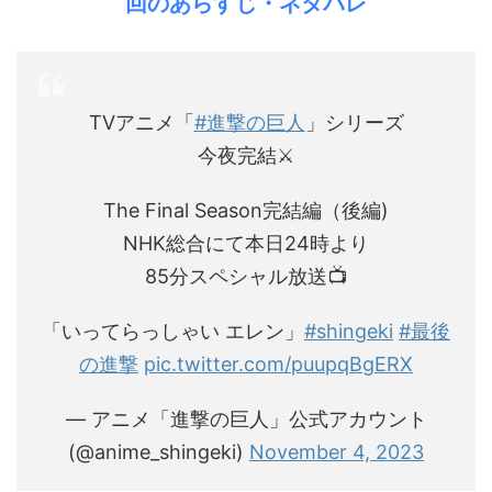
回のあらすじ・ネタバレ
TVアニメ「
#進撃の巨人
」シリーズ
今夜完結⚔️
The Final Season完結編（後編)
NHK総合にて本日24時より
85分スペシャル放送📺
「いってらっしゃい エレン」
#shingeki
#最後
の進撃
pic.twitter.com/puupqBgERX
— アニメ「進撃の巨人」公式アカウント
(@anime_shingeki)
November 4, 2023