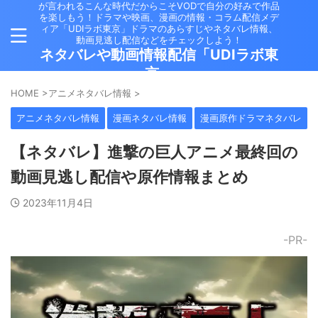
が言われるこんな時代だからこそVODで自分の好みで作品
を楽しもう！ドラマや映画、漫画の情報・コラム配信メデ
ィア「UDIラボ東京」ドラマのあらすじやネタバレ情報、
動画見逃し配信などをチェックしよう！
ネタバレや動画情報配信「UDIラボ東
京」
HOME
>
アニメネタバレ情報
>
アニメネタバレ情報
漫画ネタバレ情報
漫画原作ドラマネタバレ
【ネタバレ】進撃の巨人アニメ最終回の
動画見逃し配信や原作情報まとめ
2023年11月4日
-PR-