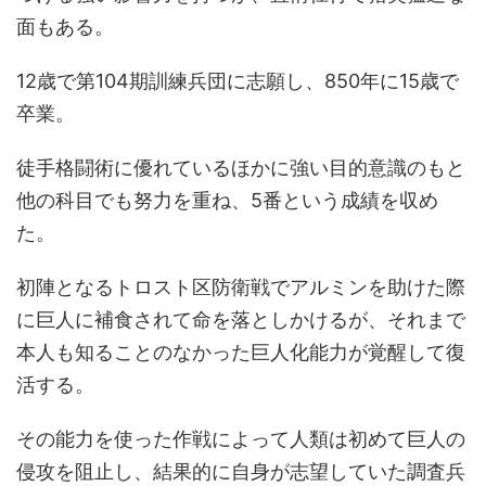
面もある。
12歳で第104期訓練兵団に志願し、850年に15歳で
卒業。
徒手格闘術に優れているほかに強い目的意識のもと
他の科目でも努力を重ね、5番という成績を収め
た。
初陣となるトロスト区防衛戦でアルミンを助けた際
に巨人に補食されて命を落としかけるが、それまで
本人も知ることのなかった巨人化能力が覚醒して復
活する。
その能力を使った作戦によって人類は初めて巨人の
侵攻を阻止し、結果的に自身が志望していた調査兵