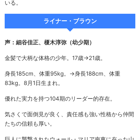
いる。
ライナー・ブラウン
声：細谷佳正、榎木淳弥（幼少期）
金髪で大柄な体格の少年。17歳→21歳。
身長185cm、体重95kg。→身長188cm、体重
83kg。8月1日生まれ。
優れた実力を持つ104期のリーダー的存在。
気さくで面倒見が良く、責任感も強い性格から仲間
たちの信頼も厚い。
巨人に襲撃されたウォール・マリア南東に在った山