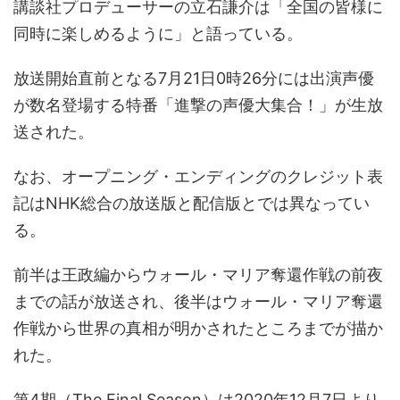
講談社プロデューサーの立石謙介は「全国の皆様に
同時に楽しめるように」と語っている。
放送開始直前となる7月21日0時26分には出演声優
が数名登場する特番「進撃の声優大集合！」が生放
送された。
なお、オープニング・エンディングのクレジット表
記はNHK総合の放送版と配信版とでは異なってい
る。
前半は王政編からウォール・マリア奪還作戦の前夜
までの話が放送され、後半はウォール・マリア奪還
作戦から世界の真相が明かされたところまでが描か
れた。
第4期（The Final Season）は2020年12月7日より