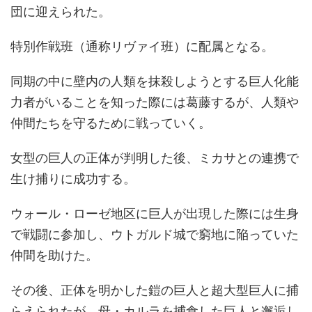
団に迎えられた。
特別作戦班（通称リヴァイ班）に配属となる。
同期の中に壁内の人類を抹殺しようとする巨人化能
力者がいることを知った際には葛藤するが、人類や
仲間たちを守るために戦っていく。
女型の巨人の正体が判明した後、ミカサとの連携で
生け捕りに成功する。
ウォール・ローゼ地区に巨人が出現した際には生身
で戦闘に参加し、ウトガルド城で窮地に陥っていた
仲間を助けた。
その後、正体を明かした鎧の巨人と超大型巨人に捕
らえられたが、母・カルラを捕食した巨人と邂逅し