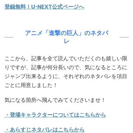
登録無料！U-NEXT公式ページへ
アニメ「進撃の巨人」のネタバ
レ
ここから、記事を全て読んでいただくのも嬉しい限
りですが、記事が何分長いので、気になるところに
ジャンプ出来るように、それぞれのネタバレを項目
ごとに用意しました！
気になる箇所へ飛んでみてくださいませ！
・登場キャラクターについてはこちらから
・あらすじネタバレはこちらから