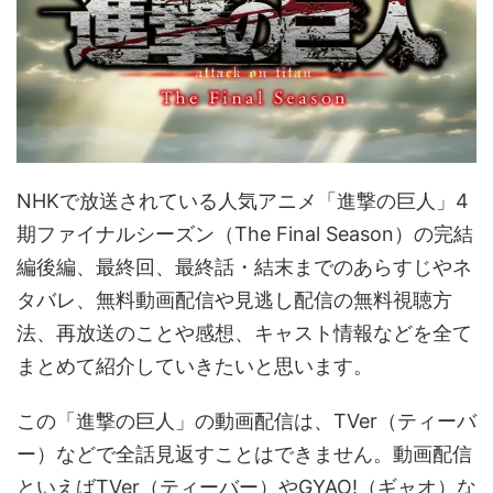
NHKで放送されている人気アニメ「進撃の巨人」4
期ファイナルシーズン（The Final Season）の完結
編後編、最終回、最終話・結末までのあらすじやネ
タバレ、無料動画配信や見逃し配信の無料視聴方
法、再放送のことや感想、キャスト情報などを全て
まとめて紹介していきたいと思います。
この「進撃の巨人」の動画配信は、TVer（ティーバ
ー）などで全話見返すことはできません。動画配信
といえばTVer（ティーバー）やGYAO!（ギャオ）な