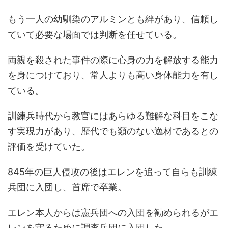
もう一人の幼馴染のアルミンとも絆があり、信頼し
ていて必要な場面では判断を任せている。
両親を殺された事件の際に心身の力を解放する能力
を身につけており、常人よりも高い身体能力を有し
ている。
訓練兵時代から教官にはあらゆる難解な科目をこな
す実現力があり、歴代でも類のない逸材であるとの
評価を受けていた。
845年の巨人侵攻の後はエレンを追って自らも訓練
兵団に入団し、首席で卒業。
エレン本人からは憲兵団への入団を勧められるがエ
レンを守るために調査兵団に入団した。