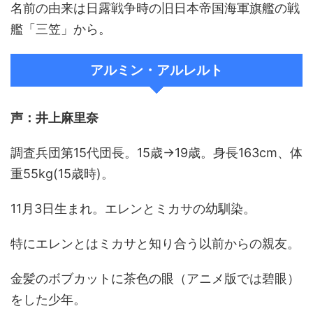
名前の由来は日露戦争時の旧日本帝国海軍旗艦の戦
艦「三笠」から。
アルミン・アルレルト
声：井上麻里奈
調査兵団第15代団長。15歳→19歳。身長163cm、体
重55kg(15歳時)。
11月3日生まれ。エレンとミカサの幼馴染。
特にエレンとはミカサと知り合う以前からの親友。
金髪のボブカットに茶色の眼（アニメ版では碧眼）
をした少年。