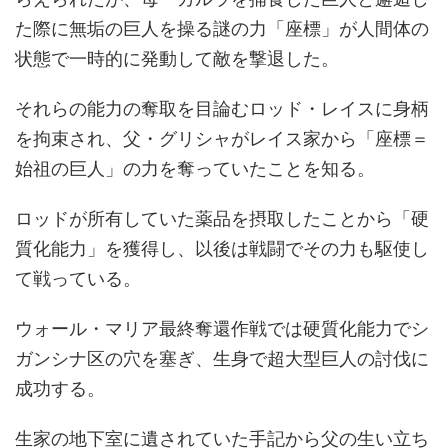
た際に無垢の巨人を操る謎の力「座標」が人間体の
状態で一時的に発動して敵を撃退した。
それらの能力の奪取を目論むロッド・レイスに身柄
を拘束され、父・グリシャがレイス家から「座標＝
始祖の巨人」の力を奪っていたことを知る。
ロッドが所有していた薬品を摂取したことから「硬
質化能力」を獲得し、以後は戦闘でその力も駆使し
て戦っている。
ウォール・マリア最終奪還作戦では硬質化能力でシ
ガンシナ区の穴を塞ぎ、生身で超大型巨人の討伐に
成功する。
生家の地下室に遺されていた手記から父の生い立ち