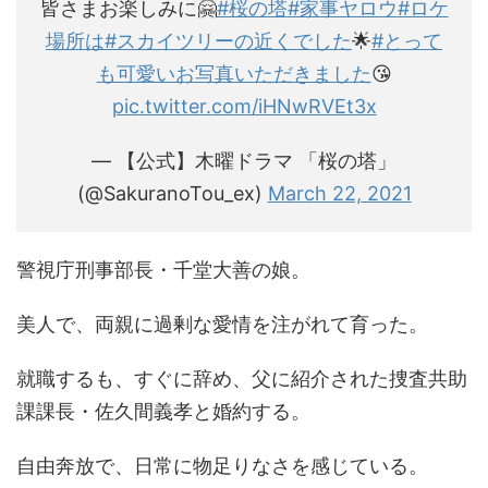
皆さまお楽しみに🤗
#桜の塔
#家事ヤロウ
#ロケ
場所は
#スカイツリーの近くでした
🌟
#とって
も可愛いお写真いただきました
😘
pic.twitter.com/iHNwRVEt3x
— 【公式】木曜ドラマ 「桜の塔」
(@SakuranoTou_ex)
March 22, 2021
警視庁刑事部長・千堂大善の娘。
美人で、両親に過剰な愛情を注がれて育った。
就職するも、すぐに辞め、父に紹介された捜査共助
課課長・佐久間義孝と婚約する。
自由奔放で、日常に物足りなさを感じている。