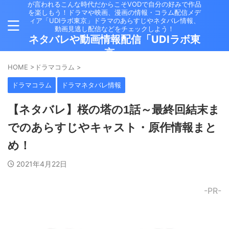
が言われるこんな時代だからこそVODで自分の好みで作品
を楽しもう！ドラマや映画、漫画の情報・コラム配信メデ
ィア「UDIラボ東京」ドラマのあらすじやネタバレ情報、
動画見逃し配信などをチェックしよう！
ネタバレや動画情報配信「UDIラボ東
京」
HOME
>
ドラマコラム
>
ドラマコラム
ドラマネタバレ情報
【ネタバレ】桜の塔の1話～最終回結末ま
でのあらすじやキャスト・原作情報まと
め！
2021年4月22日
-PR-