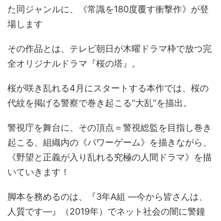
た同ジャンルに、《常識を180度覆す衝撃作》が登
場します
その作品とは、テレビ朝日が木曜ドラマ枠で放つ完
全オリジナルドラマ『桜の塔』。
桜が咲き乱れる4月にスタートする本作では、桜の
代紋を掲げる警察で巻き起こる“大乱”を描出。
警視庁を舞台に、その頂点＝警視総監を目指し巻き
起こる、組織内の《パワーゲーム》を描きながら、
《野望と正義が入り乱れる究極の人間ドラマ》を描
いていきます！
脚本を務めるのは、『3年A組 ―今から皆さんは、
人質です―』（2019年）でネット社会の闇に警鐘