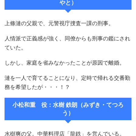
やと）
上條漣の父親で、元警視庁捜査一課の刑事。
人情派で正義感が強く、同僚からも刑事の鑑にされ
ていた。
しかし、家庭を省みなかったことが原因で離婚。
漣を一人で育てることになり、定時で帰れる交番勤
務を希望したが・・・！？
小松和重 役：水樹 鉄朗（みずき・てつろ
う）
水樹爽の父。中華料理店「龍鉄」を営んでいる。