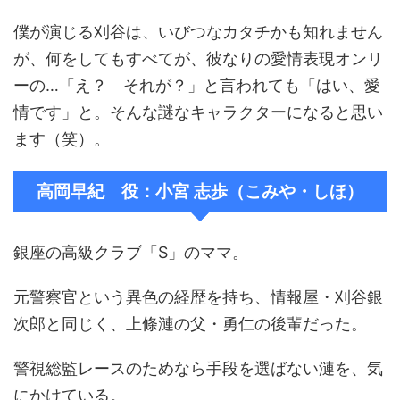
僕が演じる刈谷は、いびつなカタチかも知れません
が、何をしてもすべてが、彼なりの愛情表現オンリ
ーの…「え？ それが？」と言われても「はい、愛
情です」と。そんな謎なキャラクターになると思い
ます（笑）。
高岡早紀 役：小宮 志歩（こみや・しほ）
銀座の高級クラブ「S」のママ。
元警察官という異色の経歴を持ち、情報屋・刈谷銀
次郎と同じく、上條漣の父・勇仁の後輩だった。
警視総監レースのためなら手段を選ばない漣を、気
にかけている。