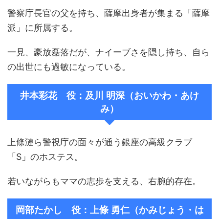
警察庁長官の父を持ち、薩摩出身者が集まる「薩摩
派」に所属する。
一見、豪放磊落だが、ナイーブさを隠し持ち、自ら
の出世にも過敏になっている。
井本彩花 役：及川 明深（おいかわ・あけ
み）
上條漣ら警視庁の面々が通う銀座の高級クラブ
「S」のホステス。
若いながらもママの志歩を支える、右腕的存在。
岡部たかし 役：上條 勇仁（かみじょう・は