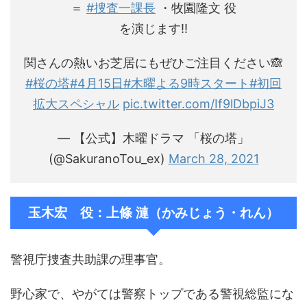
＝
#捜査一課長
・牧園隆文 役
を演じます‼️
関さんの熱いお芝居にもぜひご注目ください🙈
#桜の塔
#4月15日
#木曜よる9時スタート
#初回
拡大スペシャル
pic.twitter.com/If9lDbpiJ3
— 【公式】木曜ドラマ 「桜の塔」
(@SakuranoTou_ex)
March 28, 2021
玉木宏 役：上條 漣（かみじょう・れん）
警視庁捜査共助課の理事官。
野心家で、やがては警察トップである警視総監にな