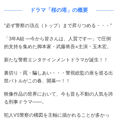
ドラマ「桜の塔」の概要
“必ず警察の頂点（トップ）まで昇りつめる・・・”
「3年A組 ―今から皆さんは、人質です―」で圧倒
的支持を集めた脚本家・武藤将吾×主演・玉木宏。
新たな警察エンタテインメントドラマが誕生！！
裏切り・罠・騙しあい・・・警視総監の座を巡る出
世バトルがこの春、開幕―！！
映像作品の世界において、今も昔も不動の人気を誇
る刑事ドラマ――。
犯人VS警察の構図を主軸に描かれることが多かっ