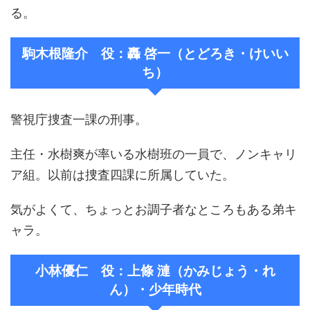
る。
駒木根隆介 役：轟 啓一（とどろき・けいい
ち）
警視庁捜査一課の刑事。
主任・水樹爽が率いる水樹班の一員で、ノンキャリ
ア組。以前は捜査四課に所属していた。
気がよくて、ちょっとお調子者なところもある弟キ
ャラ。
小林優仁 役：上條 漣（かみじょう・れ
ん）・少年時代