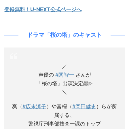
登録無料！U-NEXT公式ページへ
ドラマ「桜の塔」のキャスト
／
声優の
#関智一
さんが
「桜の塔」出演決定🤗✨
＼
爽（
#広末涼子
）や富樫（
#岡田健史
）らが所
属する、
警視庁刑事部捜査一課のトップ