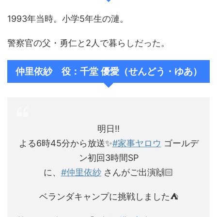
1993年当時。小学5年生の漣。
警察官の父・勇仁と2人で暮らしだった。
仲里依紗 役：千堂 優愛（せんどう・ゆあ）
明日‼️
よる6時45分から放送✨
#家事ヤロウ
ゴールデ
ン初回3時間SP
に、
#仲里依紗
さんがご出演🙌🏻
ベランダキャンプに挑戦しました⛺️