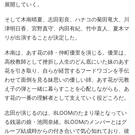
展開していく。
そして木南晴夏、志田彩良、ハナコの菊田竜大、川
津明日香、宮野真守、内田有紀、竹中直人、夏木マ
リが出演することが決定した。
木南は、あす花の姉・仲町優里を演じる。優里は、
高校教師として挫折し人生のどん底にいた妹のあす
花を引き取り、自らが経営するフードワゴンを手伝
わせて面倒を見る妹思いの優しい姉。あす花が元教
え子の弾と一緒に暮らすことを心配しながらも、あ
す花の一番の理解者として支えていく役どころだ。
志田が演じるのは、8LOOMのたまり場となってい
る銭湯の娘・池岡奈緒。8LOOMのメンバーとはグ
ループ結成時からの付き合いで気心知れており、彼