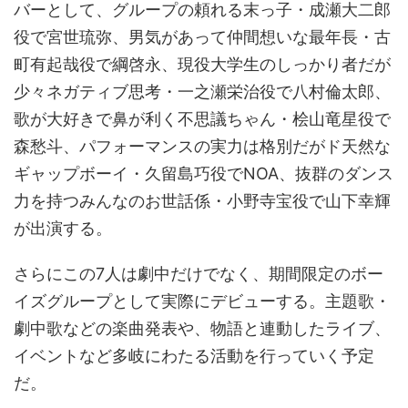
バーとして、グループの頼れる末っ子・成瀬大二郎
役で宮世琉弥、男気があって仲間想いな最年長・古
町有起哉役で綱啓永、現役大学生のしっかり者だが
少々ネガティブ思考・一之瀬栄治役で八村倫太郎、
歌が大好きで鼻が利く不思議ちゃん・桧山竜星役で
森愁斗、パフォーマンスの実力は格別だがド天然な
ギャップボーイ・久留島巧役でNOA、抜群のダンス
力を持つみんなのお世話係・小野寺宝役で山下幸輝
が出演する。
さらにこの7人は劇中だけでなく、期間限定のボー
イズグループとして実際にデビューする。主題歌・
劇中歌などの楽曲発表や、物語と連動したライブ、
イベントなど多岐にわたる活動を行っていく予定
だ。