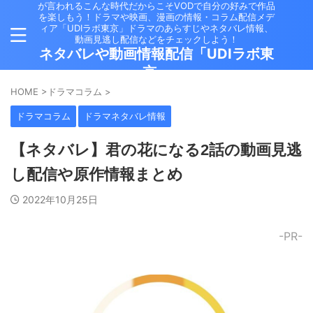
が言われるこんな時代だからこそVODで自分の好みで作品
を楽しもう！ドラマや映画、漫画の情報・コラム配信メデ
ィア「UDIラボ東京」ドラマのあらすじやネタバレ情報、
動画見逃し配信などをチェックしよう！
ネタバレや動画情報配信「UDIラボ東
京」
HOME
>
ドラマコラム
>
ドラマコラム
ドラマネタバレ情報
【ネタバレ】君の花になる2話の動画見逃
し配信や原作情報まとめ
2022年10月25日
-PR-