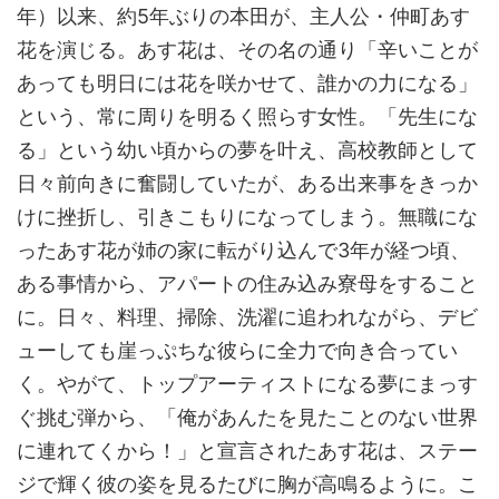
年）以来、約5年ぶりの本田が、主人公・仲町あす
花を演じる。あす花は、その名の通り「辛いことが
あっても明日には花を咲かせて、誰かの力になる」
という、常に周りを明るく照らす女性。「先生にな
る」という幼い頃からの夢を叶え、高校教師として
日々前向きに奮闘していたが、ある出来事をきっか
けに挫折し、引きこもりになってしまう。無職にな
ったあす花が姉の家に転がり込んで3年が経つ頃、
ある事情から、アパートの住み込み寮母をすること
に。日々、料理、掃除、洗濯に追われながら、デビ
ューしても崖っぷちな彼らに全力で向き合ってい
く。やがて、トップアーティストになる夢にまっす
ぐ挑む弾から、「俺があんたを見たことのない世界
に連れてくから！」と宣言されたあす花は、ステー
ジで輝く彼の姿を見るたびに胸が高鳴るように。こ