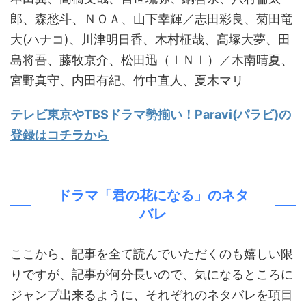
郎、森愁斗、ＮＯＡ、山下幸輝／志田彩良、菊田竜
大(ハナコ)、川津明日香、木村柾哉、髙塚大夢、田
島将吾、藤牧京介、松田迅（ＩＮＩ）／木南晴夏、
宮野真守、内田有紀、竹中直人、夏木マリ
テレビ東京やTBSドラマ勢揃い！Paravi(パラビ)の
登録はコチラから
ドラマ「君の花になる」のネタ
バレ
ここから、記事を全て読んでいただくのも嬉しい限
りですが、記事が何分長いので、気になるところに
ジャンプ出来るように、それぞれのネタバレを項目