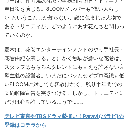
竹中は、神出鬼没な謎の事務所関係者・トリニティ
春日役を演じる。8LOOMメンバーも“偉い人らし
い”ということしか知らない、謎に包まれた人物で
あるトリニティが、どのようにあす花たちと関わっ
ていくのか。
夏木は、花巻エンターテインメントのやり手社長・
花巻由紀を演じる。とにかく無駄が嫌いな花巻は、
スタッフはもちろんタレントにも甘えを許さない完
璧主義の経営者。いまだにパッとせずプロ意識も低
い8LOOMに対しても容赦はなく、残り半年間での
契約解除宣告を突きつける。しかし、トリニティに
だけは心を許しているようで……。
テレビ東京やTBSドラマ勢揃い！Paravi(パラビ)の
登録はコチラから