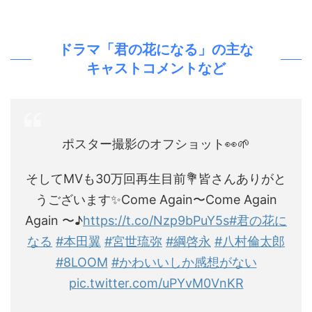
ドラマ「君の花になる」の主な
キャストコメントなど
ポスター撮影のオフショット👀🌱
そしてMVも30万回再生目前💐皆さんありがと
うございます✨Come Again〜Come Again
Again 〜♪
https://t.co/Nzp9bPuY5s
#君の花に
なる
#本田翼
#宮世琉弥
#綱啓永
#八村倫太郎
#8LOOM
#かわいいしか感想がない
pic.twitter.com/uPYvM0VnKR