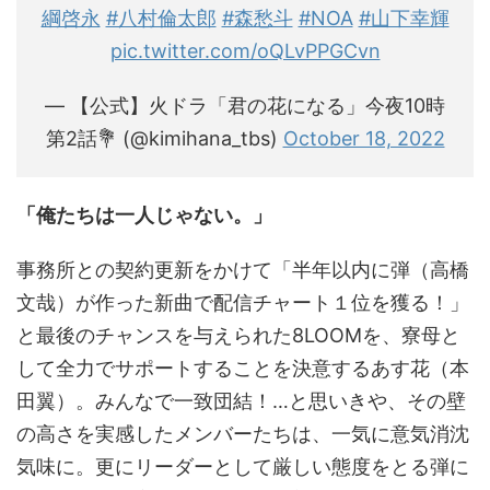
綱啓永
#八村倫太郎
#森愁斗
#NOA
#山下幸輝
pic.twitter.com/oQLvPPGCvn
— 【公式】火ドラ「君の花になる」今夜10時
第2話💐 (@kimihana_tbs)
October 18, 2022
「俺たちは一人じゃない。」
事務所との契約更新をかけて「半年以内に弾（高橋
文哉）が作った新曲で配信チャート１位を獲る！」
と最後のチャンスを与えられた8LOOMを、寮母と
して全力でサポートすることを決意するあす花（本
田翼）。みんなで一致団結！…と思いきや、その壁
の高さを実感したメンバーたちは、一気に意気消沈
気味に。更にリーダーとして厳しい態度をとる弾に