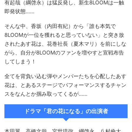
有起哉（綱啓永）は猛反発し、新生8LOOMは一触
即発状態……
そんな中、香坂（内田有紀）から「誰も本気で
8LOOMが一位を獲れると思っていない」と突き放
されたあす花は、花巻社長（夏木マリ）を前にしな
がら、自分が8LOOMのファンを増やすと宣戦布告
してしまう！
全てを背負い込む弾やメンバーたちを心配したあす
花は、とあるステージでパフォーマンスするチャン
スをなんとか掴み取ってくるが……
ドラマ「君の花になる」の出演者
本田翼、高橋文哉、宮世琉弥、綱啓永、八村倫太