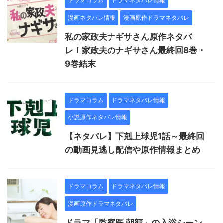
ドラマコラム
ドラマネタバレ情報
漫画ネタバレ情報
漫画原作ドラマネタバレ
私の家政夫ナギサさん原作ネタバ
レ！家政夫のナギサさん最終回8巻・
9巻結末
ドラマコラム
ドラマネタバレ情報
小説原作ネタバレ情報
【ネタバレ】下剋上球児1話～最終回
の動画見逃し配信や原作情報まとめ
ドラマコラム
ドラマネタバレ情報
漫画原作ドラマネタバレ
ドラマ「監察医 朝顔」の入浴シーン