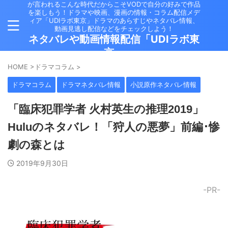
が言われるこんな時代だからこそVODで自分の好みで作品
を楽しもう！ドラマや映画、漫画の情報・コラム配信メデ
ィア「UDIラボ東京」ドラマのあらすじやネタバレ情報、
動画見逃し配信などをチェックしよう！
ネタバレや動画情報配信「UDIラボ東
京」
HOME
>
ドラマコラム
>
ドラマコラム
ドラマネタバレ情報
小説原作ネタバレ情報
「臨床犯罪学者 火村英生の推理2019」
Huluのネタバレ！「狩人の悪夢」前編･惨
劇の森とは
2019年9月30日
-PR-