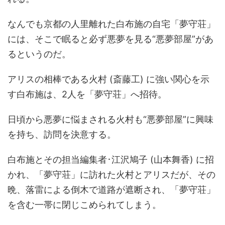
なんでも京都の人里離れた白布施の自宅「夢守荘」
には、そこで眠ると必ず悪夢を見る“悪夢部屋”があ
るというのだ。
アリスの相棒である火村 (斎藤工) に強い関心を示
す白布施は、2人を「夢守荘」へ招待。
日頃から悪夢に悩まされる火村も“悪夢部屋”に興味
を持ち、訪問を決意する。
白布施とその担当編集者･江沢鳩子 (山本舞香) に招
かれ、「夢守荘」に訪れた火村とアリスだが、その
晩、落雷による倒木で道路が遮断され、「夢守荘」
を含む一帯に閉じこめられてしまう。