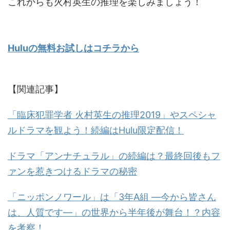
これからも火村英生の推理を楽しみましょう！
Huluの無料お試しはコチラから
【関連記事】
「臨床犯罪学者 火村英生の推理2019」やスペシャ
ルドラマを観よう！続編はHulu限定配信！
ドラマ「アンナチュラル」の続編は？最終回後もフ
ァンを惹きつけるドラマの秘密
「ニッポンノワール」は「3年A組 ―今から皆さん
は、人質です―」の世界から半年後が舞台！？内容
を考察！