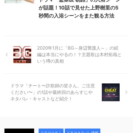
が話題！10話で見せた上野樹里の5
秒間の入浴シーンをまた観る方法
2020年1月に「BG～身辺警護人～」の続
編は本当にやるの！？主題歌は木村拓哉と
いう噂の真相
ドラマ「チート〜詐欺師の皆さん、ご注意
ください〜」の1話や最終回のあらすじや
ネタバレ・キャストなど紹介！
ドラマコラム
ドラマネタバレ情報