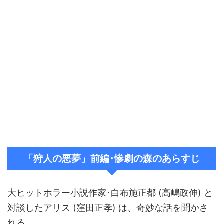
「狩人の悪夢」前編･惨劇の森のあらすじ
大ヒットホラー小説作家･白布施正都 (高嶋政伸) と
対談したアリス (窪田正孝) は、奇妙な話を聞かさ
れる。