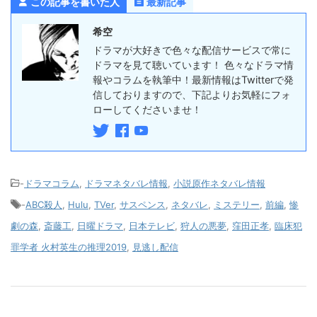
この記事を書いた人
最新記事
希空
ドラマが大好きで色々な配信サービスで常に
ドラマを見て聴いています！ 色々なドラマ情
報やコラムを執筆中！最新情報はTwitterで発
信しておりますので、下記よりお気軽にフォ
ローしてくださいませ！
-
ドラマコラム
,
ドラマネタバレ情報
,
小説原作ネタバレ情報
-
ABC殺人
,
Hulu
,
TVer
,
サスペンス
,
ネタバレ
,
ミステリー
,
前編
,
惨
劇の森
,
斎藤工
,
日曜ドラマ
,
日本テレビ
,
狩人の悪夢
,
窪田正孝
,
臨床犯
罪学者 火村英生の推理2019
,
見逃し配信