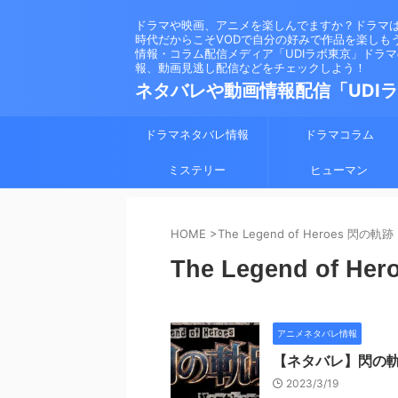
ドラマや映画、アニメを楽しんでますか？ドラマ
時代だからこそVODで自分の好みで作品を楽しも
情報・コラム配信メディア「UDIラボ東京」ドラ
報、動画見逃し配信などをチェックしよう！
ネタバレや動画情報配信「UDI
ドラマネタバレ情報
ドラマコラム
ミステリー
ヒューマン
HOME
>
The Legend of Heroes 閃の軌跡 
The Legend of He
アニメネタバレ情報
【ネタバレ】閃の
2023/3/19