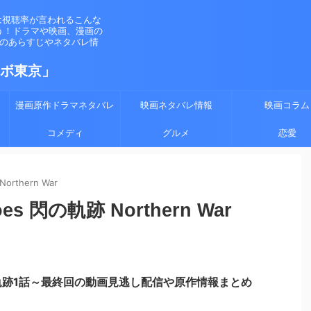
は視聴率が言われるこんな
う！ドラマや映画、漫画の
マのあらすじやネタバレ情
ラボ東京」
漫画原作ドラマネタバレ
映画ネタバレ情報
映画コラム
コメディ
グルメ
恋愛
Northern War
roes 閃の軌跡 Northern War
軌跡1話～最終回の動画見逃し配信や原作情報まとめ