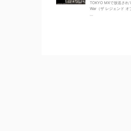
TOKYO MXで放送されてい
War（ザ レジェンド 
...