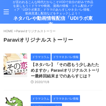
が言われるこんな時代だからこそVODで自分の好みで作品
を楽しもう！ドラマや映画、漫画の情報・コラム配信メデ
ィア「UDIラボ東京」ドラマのあらすじやネタバレ情報、
動画見逃し配信などをチェックしよう！
ネタバレや動画情報配信「UDIラボ東
京」
HOME
>
Paraviオリジナルストーリー
Paraviオリジナルストーリー
ドラマコラム
ドラマネタバレ情報
【ネタバレ】「その恋もう少しあたた
めますか」Paraviオリジナルストーリ
ー最終回結末までのあらすじは？
2020/11/8
ドラマコラム
ドラマネタバレ情報