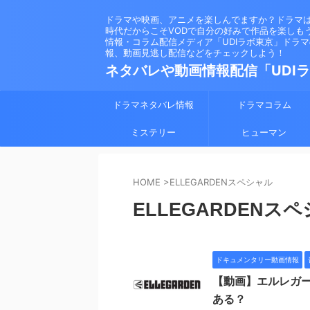
ドラマや映画、アニメを楽しんでますか？ドラマ
時代だからこそVODで自分の好みで作品を楽しも
情報・コラム配信メディア「UDIラボ東京」ドラ
報、動画見逃し配信などをチェックしよう！
ネタバレや動画情報配信「UDI
ドラマネタバレ情報
ドラマコラム
ミステリー
ヒューマン
HOME
>
ELLEGARDENスペシャル
ELLEGARDENス
ドキュメンタリー動画情報
【動画】エルレガ
ある？