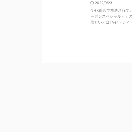
2022/9/23
NHK総合で放送されてい
ーデンスペシャル）」
信といえばTVer（ティーバ