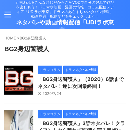
が言われるこんな時代だからこそVODで自分の好みで作品
を楽しもう！ドラマや映画、漫画の情報・コラム配信メデ
ィア「UDIラボ東京」ドラマのあらすじやネタバレ情報、
動画見逃し配信などをチェックしよう！
ネタバレや動画情報配信「UDIラボ東
京」
HOME
>
BG2身辺警護人
BG2身辺警護人
ドラマコラム
ドラマネタバレ情報
「BG2身辺警護人」（2020）6話まで
ネタバレ！遂に次回最終回！
2020/7/24
ドラマコラム
ドラマネタバレ情報
「BG2身辺警護人」3話ネタバレ！クラ