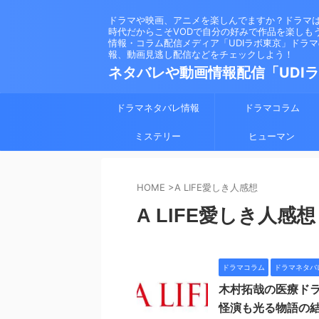
ドラマや映画、アニメを楽しんでますか？ドラマ
時代だからこそVODで自分の好みで作品を楽しも
情報・コラム配信メディア「UDIラボ東京」ドラ
報、動画見逃し配信などをチェックしよう！
ネタバレや動画情報配信「UDI
ドラマネタバレ情報
ドラマコラム
ミステリー
ヒューマン
HOME
>
A LIFE愛しき人感想
A LIFE愛しき人感想
ドラマコラム
ドラマネタバ
木村拓哉の医療ドラ
怪演も光る物語の