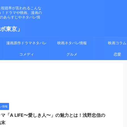
は視聴率が言われるこんな
う！ドラマや映画、漫画の
マのあらすじやネタバレ情
ラボ東京」
漫画原作ドラマネタバレ
映画ネタバレ情報
映画コラム
コメディ
グルメ
恋愛
レ情報
マ「A LIFE〜愛しき人〜」の魅力とは！浅野忠信の
結末