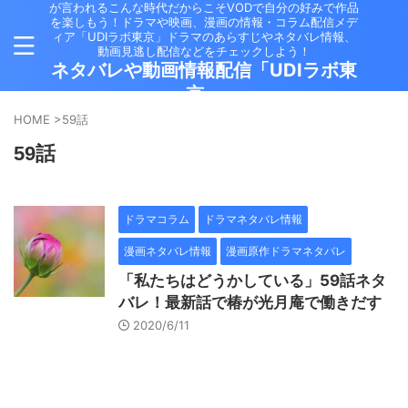
が言われるこんな時代だからこそVODで自分の好みで作品
を楽しもう！ドラマや映画、漫画の情報・コラム配信メデ
ィア「UDIラボ東京」ドラマのあらすじやネタバレ情報、
動画見逃し配信などをチェックしよう！
ネタバレや動画情報配信「UDIラボ東
京」
HOME
>
59話
59話
ドラマコラム
ドラマネタバレ情報
漫画ネタバレ情報
漫画原作ドラマネタバレ
「私たちはどうかしている」59話ネタ
バレ！最新話で椿が光月庵で働きだす
2020/6/11