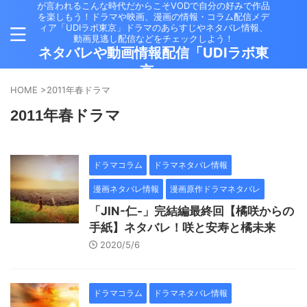
が言われるこんな時代だからこそVODで自分の好みで作品
を楽しもう！ドラマや映画、漫画の情報・コラム配信メデ
ィア「UDIラボ東京」ドラマのあらすじやネタバレ情報、
動画見逃し配信などをチェックしよう！
ネタバレや動画情報配信「UDIラボ東
京」
HOME
>
2011年春ドラマ
2011年春ドラマ
ドラマコラム
ドラマネタバレ情報
漫画ネタバレ情報
漫画原作ドラマネタバレ
「JIN-仁-」完結編最終回【橘咲からの
手紙】ネタバレ！咲と安寿と橘未来
2020/5/6
ドラマコラム
ドラマネタバレ情報