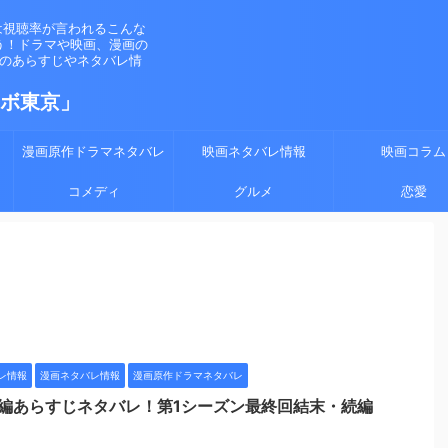
は視聴率が言われるこんな
う！ドラマや映画、漫画の
マのあらすじやネタバレ情
ラボ東京」
漫画原作ドラマネタバレ
映画ネタバレ情報
映画コラム
コメディ
グルメ
恋愛
レ情報
漫画ネタバレ情報
漫画原作ドラマネタバレ
別編あらすじネタバレ！第1シーズン最終回結末・続編