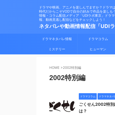
ドラマや映画、アニメを楽しんでますか？ドラマ
時代だからこそVODで自分の好みで作品を楽しも
情報・コラム配信メディア「UDIラボ東京」ドラ
報、動画見逃し配信などをチェックしよう！
ネタバレや動画情報配信「UDI
ドラマネタバレ情報
ドラマコラム
ミステリー
ヒューマン
HOME
>
2002特別編
2002特別編
ドラマコラム
ドラマネタバ
ごくせん2002特
は？