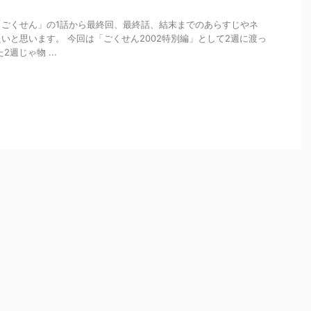
「ごくせん」の1話から最終回、最終話、結末までのあらすじやネ
いと思います。 今回は「ごくせん2002特別編」として2週に渡っ
週じゃ物 ...