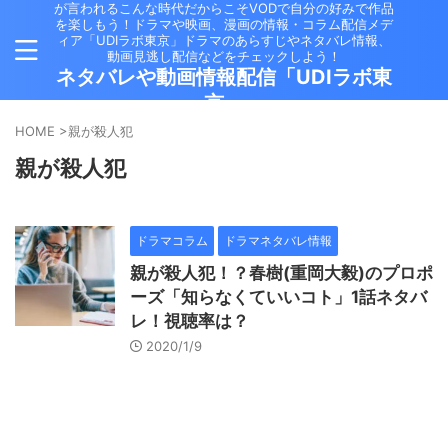
が言われるこんな時代だからこそVODで自分の好みで作品
を楽しもう！ドラマや映画、漫画の情報・コラム配信メデ
ィア「UDIラボ東京」ドラマのあらすじやネタバレ情報、
動画見逃し配信などをチェックしよう！
ネタバレや動画情報配信「UDIラボ東
京」
HOME
>
親が殺人犯
親が殺人犯
ドラマコラム
ドラマネタバレ情報
親が殺人犯！？春樹(重岡大毅)のプロポ
ーズ「知らなくていいコト」1話ネタバ
レ！視聴率は？
2020/1/9