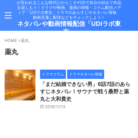
が言われるこんな時代だからこそVODで自分の好みで作品
を楽しもう！ドラマや映画、漫画の情報・コラム配信メデ
ィア「UDIラボ東京」ドラマのあらすじやネタバレ情報、
動画見逃し配信などをチェックしよう！
ネタバレや動画情報配信「UDIラボ東
京」
HOME
>
薬丸
薬丸
ドラマコラム
ドラマネタバレ情報
「まだ結婚できない男」6話7話のあら
すじネタバレ！サウナで戦う桑野と薬
丸と大和貴史
2019/11/13