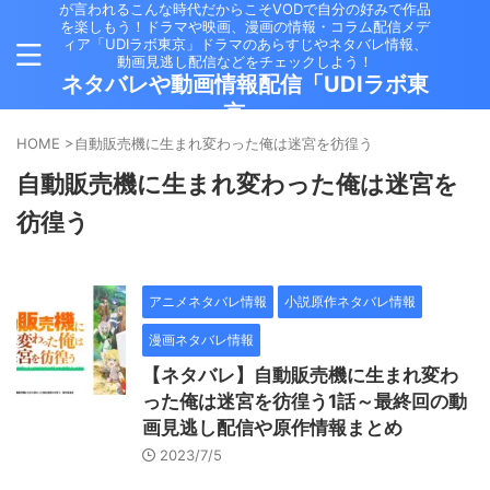
が言われるこんな時代だからこそVODで自分の好みで作品
を楽しもう！ドラマや映画、漫画の情報・コラム配信メデ
ィア「UDIラボ東京」ドラマのあらすじやネタバレ情報、
動画見逃し配信などをチェックしよう！
ネタバレや動画情報配信「UDIラボ東
京」
HOME
>
自動販売機に生まれ変わった俺は迷宮を彷徨う
自動販売機に生まれ変わった俺は迷宮を
彷徨う
アニメネタバレ情報
小説原作ネタバレ情報
漫画ネタバレ情報
【ネタバレ】自動販売機に生まれ変わ
った俺は迷宮を彷徨う1話～最終回の動
画見逃し配信や原作情報まとめ
2023/7/5