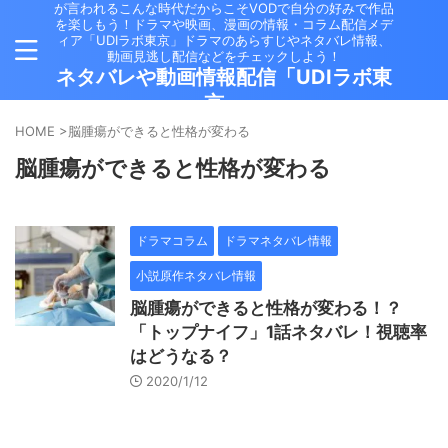
が言われるこんな時代だからこそVODで自分の好みで作品
を楽しもう！ドラマや映画、漫画の情報・コラム配信メデ
ィア「UDIラボ東京」ドラマのあらすじやネタバレ情報、
動画見逃し配信などをチェックしよう！
ネタバレや動画情報配信「UDIラボ東
京」
HOME
>
脳腫瘍ができると性格が変わる
脳腫瘍ができると性格が変わる
ドラマコラム
ドラマネタバレ情報
小説原作ネタバレ情報
脳腫瘍ができると性格が変わる！？
「トップナイフ」1話ネタバレ！視聴率
はどうなる？
2020/1/12