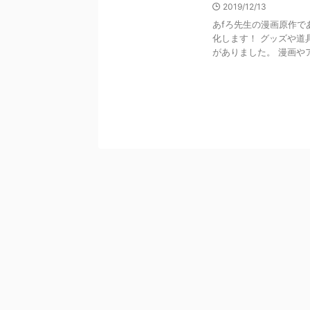
2019/12/13
あfろ先生の漫画原作で
化します！ グッズや道
がありました。 漫画やア