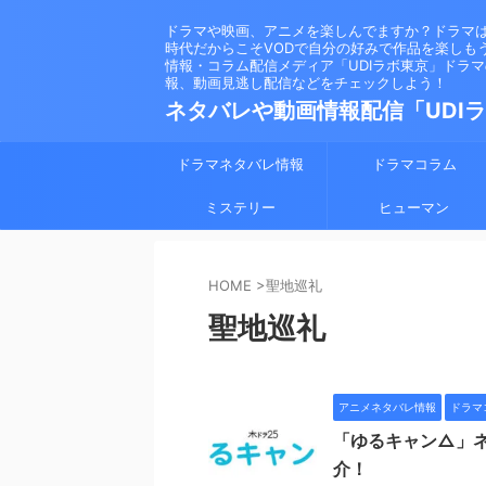
ドラマや映画、アニメを楽しんでますか？ドラマ
時代だからこそVODで自分の好みで作品を楽しも
情報・コラム配信メディア「UDIラボ東京」ドラ
報、動画見逃し配信などをチェックしよう！
ネタバレや動画情報配信「UDI
ドラマネタバレ情報
ドラマコラム
ミステリー
ヒューマン
HOME
>
聖地巡礼
聖地巡礼
アニメネタバレ情報
ドラマ
「ゆるキャン△」
介！