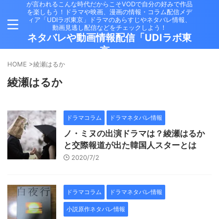
が言われるこんな時代だからこそVODで自分の好みで作品
を楽しもう！ドラマや映画、漫画の情報・コラム配信メデ
ィア「UDIラボ東京」ドラマのあらすじやネタバレ情報、
動画見逃し配信などをチェックしよう！
ネタバレや動画情報配信「UDIラボ東
京」
HOME
>
綾瀬はるか
綾瀬はるか
ドラマコラム
ドラマネタバレ情報
ノ・ミヌの出演ドラマは？綾瀬はるか
と交際報道が出た韓国人スターとは
2020/7/2
ドラマコラム
ドラマネタバレ情報
小説原作ネタバレ情報