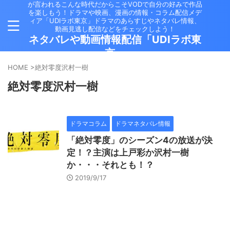
が言われるこんな時代だからこそVODで自分の好みで作品
を楽しもう！ドラマや映画、漫画の情報・コラム配信メデ
ィア「UDIラボ東京」ドラマのあらすじやネタバレ情報、
動画見逃し配信などをチェックしよう！
ネタバレや動画情報配信「UDIラボ東
京」
HOME
>
絶対零度沢村一樹
絶対零度沢村一樹
ドラマコラム
ドラマネタバレ情報
「絶対零度」のシーズン4の放送が決
定！？主演は上戸彩か沢村一樹
か・・・それとも！？
2019/9/17