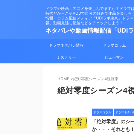
ドラマや映画、アニメを楽しんでますか？ドラマ
時代だからこそVODで自分の好みで作品を楽しも
情報・コラム配信メディア「UDIラボ東京」ドラ
報、動画見逃し配信などをチェックしよう！
ネタバレや動画情報配信「UDI
ドラマネタバレ情報
ドラマコラム
ミステリー
ヒューマン
HOME
>
絶対零度シーズン4視聴率
絶対零度シーズン4
ドラマコラム
ドラマネタバ
「絶対零度」のシ
か・・・それとも