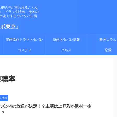
は視聴率が言われるこんな
う！ドラマや映画、漫画の
マのあらすじやネタバレ情
ラボ東京」
漫画原作ドラマネタバレ
映画ネタバレ情報
映画コラム
コメディ
グルメ
恋愛
視聴率
レ情報
ーズン4の放送が決定！？主演は上戸彩か沢村一樹
！？