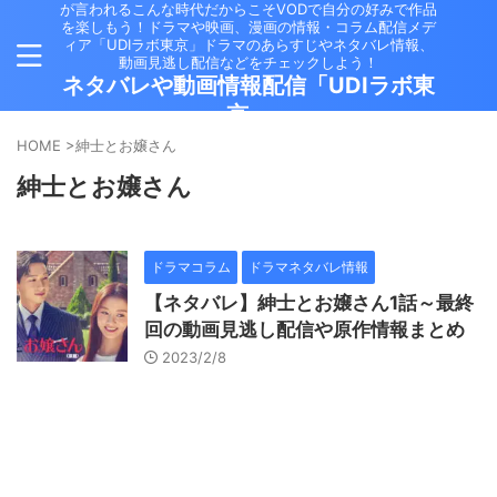
が言われるこんな時代だからこそVODで自分の好みで作品
を楽しもう！ドラマや映画、漫画の情報・コラム配信メデ
ィア「UDIラボ東京」ドラマのあらすじやネタバレ情報、
動画見逃し配信などをチェックしよう！
ネタバレや動画情報配信「UDIラボ東
京」
HOME
>
紳士とお嬢さん
紳士とお嬢さん
ドラマコラム
ドラマネタバレ情報
【ネタバレ】紳士とお嬢さん1話～最終
回の動画見逃し配信や原作情報まとめ
2023/2/8