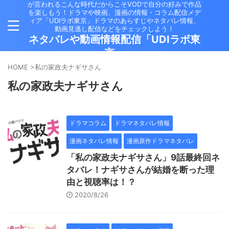
が言われるこんな時代だからこそVODで自分の好みで作品
を楽しもう！ドラマや映画、漫画の情報・コラム配信メデ
ィア「UDIラボ東京」ドラマのあらすじやネタバレ情報、
動画見逃し配信などをチェックしよう！
ネタバレや動画情報配信「UDIラボ東
京」
HOME
>
私の家政夫ナギサさん
私の家政夫ナギサさん
ドラマコラム
ドラマネタバレ情報
漫画ネタバレ情報
漫画原作ドラマネタバレ
「私の家政夫ナギサさん」9話最終回ネ
タバレ！ナギサさんが結婚を断った理
由と視聴率は！？
2020/8/26