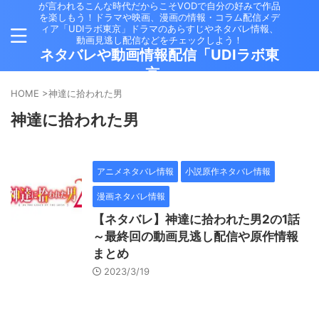
が言われるこんな時代だからこそVODで自分の好みで作品
を楽しもう！ドラマや映画、漫画の情報・コラム配信メデ
ィア「UDIラボ東京」ドラマのあらすじやネタバレ情報、
動画見逃し配信などをチェックしよう！
ネタバレや動画情報配信「UDIラボ東
京」
HOME
>
神達に拾われた男
神達に拾われた男
アニメネタバレ情報
小説原作ネタバレ情報
漫画ネタバレ情報
【ネタバレ】神達に拾われた男2の1話
～最終回の動画見逃し配信や原作情報
まとめ
2023/3/19