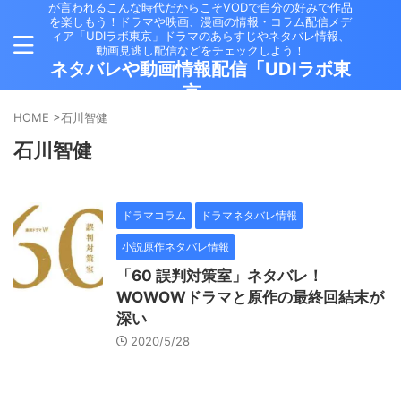
が言われるこんな時代だからこそVODで自分の好みで作品
を楽しもう！ドラマや映画、漫画の情報・コラム配信メデ
ィア「UDIラボ東京」ドラマのあらすじやネタバレ情報、
動画見逃し配信などをチェックしよう！
ネタバレや動画情報配信「UDIラボ東
京」
HOME
>
石川智健
石川智健
ドラマコラム
ドラマネタバレ情報
小説原作ネタバレ情報
「60 誤判対策室」ネタバレ！
WOWOWドラマと原作の最終回結末が
深い
2020/5/28