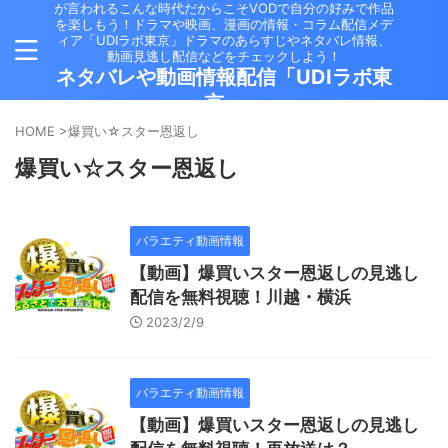
が言われるこんな時代だからこそVODで自分の好みで作品
を楽しもう！ドラマや映画、漫画の情報・コラム配信メデ
ィア「UDIラボ東京」ドラマのあらすじやネタバレ情報、
動画見逃し配信などをチェックしよう！
ネタバレや動画情報配信「UDIラボ東
京」
HOME
>
爆買い☆スター恩返し
爆買い☆スター恩返し
バラエティ動画情報
【動画】爆買いスター恩返しの見逃し
配信を無料視聴！川越・横浜
2023/2/9
バラエティ動画情報
【動画】爆買いスター恩返しの見逃し