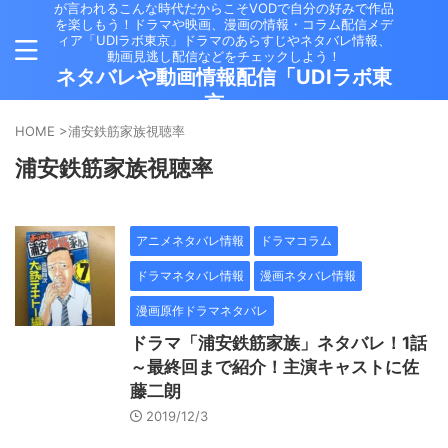
が言われるこんな時代だからこそVODで自分の好みで作品
を楽しもう！ドラマや映画、漫画の情報・コラム配信メデ
ィア「UDIラボ東京」ドラマのあらすじやネタバレ情報、
動画見逃し配信などをチェックしよう！
ネタバレや動画情報配信「UDIラボ東
京」
HOME
>
浦安鉄筋家族視聴率
浦安鉄筋家族視聴率
アニメネタバレ情報
ドラマコラム
ドラマネタバレ情報
漫画ネタバレ情報
漫画原作ドラマネタバレ
ドラマ「浦安鉄筋家族」ネタバレ！1話
～最終回まで紹介！主演キャストに佐
藤二朗
2019/12/3