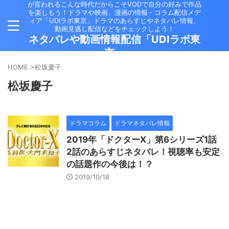
が言われるこんな時代だからこそVODで自分の好みで作品
を楽しもう！ドラマや映画、漫画の情報・コラム配信メデ
ィア「UDIラボ東京」ドラマのあらすじやネタバレ情報、
動画見逃し配信などをチェックしよう！
ネタバレや動画情報配信「UDIラボ東
京」
HOME
>
松坂慶子
松坂慶子
ドラマコラム
ドラマネタバレ情報
2019年「ドクターX」第6シリーズ1話
2話のあらすじネタバレ！視聴率も安定
の話題作の今後は！？
2019/10/18