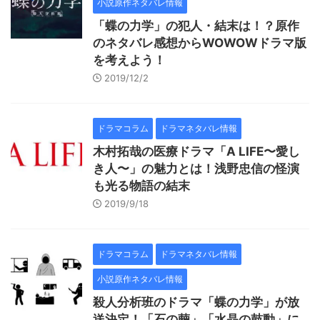
小説原作ネタバレ情報
「蝶の力学」の犯人・結末は！？原作
のネタバレ感想からWOWOWドラマ版
を考えよう！
2019/12/2
ドラマコラム
ドラマネタバレ情報
木村拓哉の医療ドラマ「A LIFE〜愛し
き人〜」の魅力とは！浅野忠信の怪演
も光る物語の結末
2019/9/18
ドラマコラム
ドラマネタバレ情報
小説原作ネタバレ情報
殺人分析班のドラマ「蝶の力学」が放
送決定！「石の繭」「水晶の鼓動」に