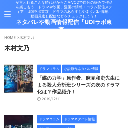
が言われるこんな時代だからこそVODで自分の好みで作品
を楽しもう！ドラマや映画、漫画の情報・コラム配信メデ
ィア「UDIラボ東京」ドラマのあらすじやネタバレ情報、
動画見逃し配信などをチェックしよう！
ネタバレや動画情報配信「UDIラボ東
京」
HOME
>
木村文乃
木村文乃
ドラマコラム
小説原作ネタバレ情報
「蝶の力学」原作者、麻見和史先生に
よる殺人分析班シリーズの次のドラマ
化は？作品紹介！
2019/12/11
ドラマコラム
ドラマネタバレ情報