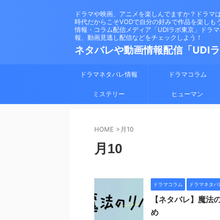
ドラマや映画、アニメを楽しんでますか？ドラマ
時代だからこそVODで自分の好みで作品を楽しも
情報・コラム配信メディア「UDIラボ東京」ドラ
報、動画見逃し配信などをチェックしよう！
ネタバレや動画情報配信「UDI
ドラマネタバレ情報
ドラマコラム
ミステリー
ヒューマン
HOME
>
月10
月10
ドラマコラム
ドラマネタバ
【ネタバレ】魔法
め