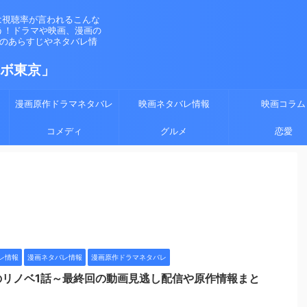
は視聴率が言われるこんな
う！ドラマや映画、漫画の
マのあらすじやネタバレ情
ラボ東京」
漫画原作ドラマネタバレ
映画ネタバレ情報
映画コラム
コメディ
グルメ
恋愛
レ情報
漫画ネタバレ情報
漫画原作ドラマネタバレ
のリノベ1話～最終回の動画見逃し配信や原作情報まと