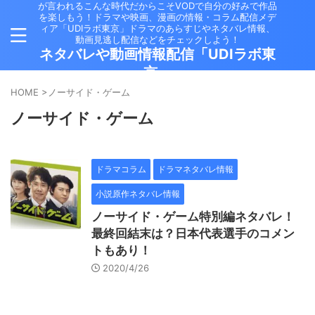
が言われるこんな時代だからこそVODで自分の好みで作品
を楽しもう！ドラマや映画、漫画の情報・コラム配信メデ
ィア「UDIラボ東京」ドラマのあらすじやネタバレ情報、
動画見逃し配信などをチェックしよう！
ネタバレや動画情報配信「UDIラボ東
京」
HOME
>
ノーサイド・ゲーム
ノーサイド・ゲーム
ドラマコラム
ドラマネタバレ情報
小説原作ネタバレ情報
ノーサイド・ゲーム特別編ネタバレ！
最終回結末は？日本代表選手のコメン
トもあり！
2020/4/26