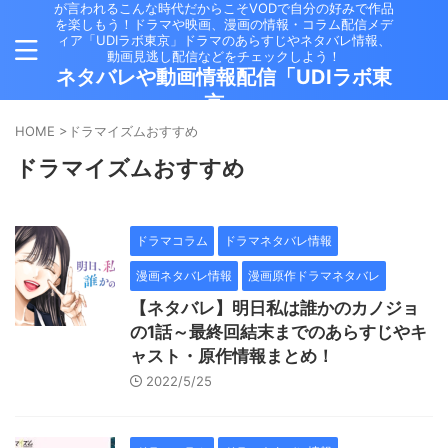
が言われるこんな時代だからこそVODで自分の好みで作品
を楽しもう！ドラマや映画、漫画の情報・コラム配信メデ
ィア「UDIラボ東京」ドラマのあらすじやネタバレ情報、
動画見逃し配信などをチェックしよう！
ネタバレや動画情報配信「UDIラボ東
京」
HOME
>
ドラマイズムおすすめ
ドラマイズムおすすめ
ドラマコラム
ドラマネタバレ情報
漫画ネタバレ情報
漫画原作ドラマネタバレ
【ネタバレ】明日私は誰かのカノジョ
の1話～最終回結末までのあらすじやキ
ャスト・原作情報まとめ！
2022/5/25