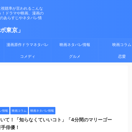
は視聴率が言われるこんな
う！ドラマや映画、漫画の
マのあらすじやネタバレ情
ラボ東京」
漫画原作ドラマネタバレ
映画ネタバレ情報
映画コラム
コメディ
グルメ
恋愛
レ情報
映画コラム
映画ネタバレ情報
ついて！「知らなくていいコト」「4分間のマリーゴー
若手俳優！