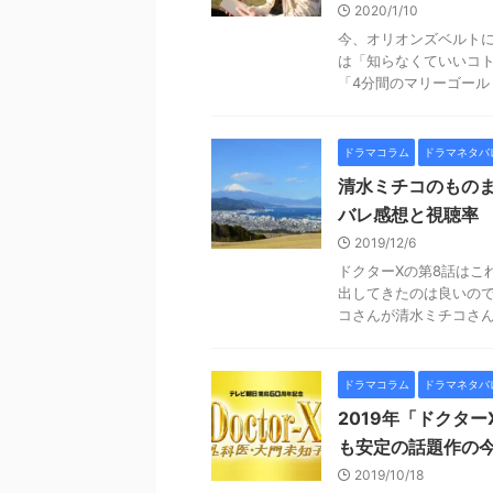
2020/1/10
今、オリオンズベルトに
は「知らなくていいコト
「4分間のマリーゴールド」
ドラマコラム
ドラマネタバ
清水ミチコのもの
バレ感想と視聴率
2019/12/6
ドクターXの第8話はこ
出してきたのは良いので
コさんが清水ミチコさんら
ドラマコラム
ドラマネタバ
2019年「ドクタ
も安定の話題作の
2019/10/18