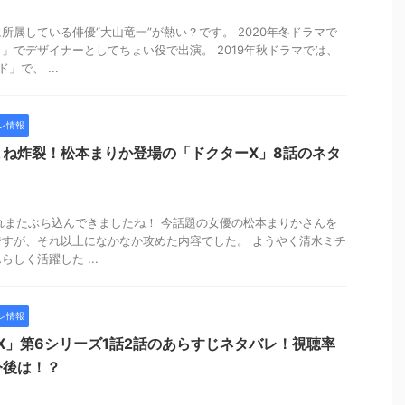
所属している俳優“大山竜一”が熱い？です。 2020年冬ドラマで
」でデザイナーとしてちょい役で出演。 2019年秋ドラマでは、
で、 ...
レ情報
まね炸裂！松本まりか登場の「ドクターX」8話のネタ
れまたぶち込んできましたね！ 今話題の女優の松本まりかさんを
すが、それ以上になかなか攻めた内容でした。 ようやく清水ミチ
しく活躍した ...
レ情報
ーX」第6シリーズ1話2話のあらすじネタバレ！視聴率
今後は！？