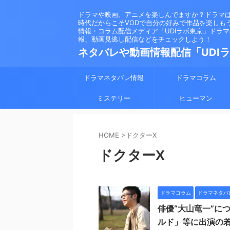
ドラマや映画、アニメを楽しんでますか？ドラマ
時代だからこそVODで自分の好みで作品を楽しも
情報・コラム配信メディア「UDIラボ東京」ドラ
報、動画見逃し配信などをチェックしよう！
ネタバレや動画情報配信「UDI
ドラマネタバレ情報
ドラマコラム
ミステリー
ヒューマン
HOME
>
ドクターX
ドクターX
ドラマコラム
ドラマネタバ
俳優“大山竜一”に
ルド」等に出演の