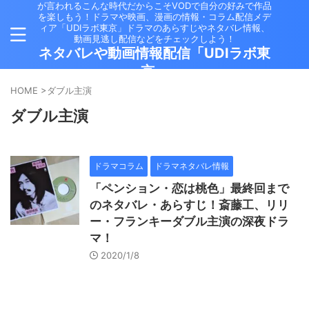
が言われるこんな時代だからこそVODで自分の好みで作品
を楽しもう！ドラマや映画、漫画の情報・コラム配信メデ
ィア「UDIラボ東京」ドラマのあらすじやネタバレ情報、
動画見逃し配信などをチェックしよう！
ネタバレや動画情報配信「UDIラボ東
京」
HOME
>
ダブル主演
ダブル主演
ドラマコラム
ドラマネタバレ情報
「ペンション・恋は桃色」最終回まで
のネタバレ・あらすじ！斎藤工、リリ
ー・フランキーダブル主演の深夜ドラ
マ！
2020/1/8