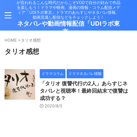
が言われるこんな時代だからこそVODで自分の好みで作品
を楽しもう！ドラマや映画、漫画の情報・コラム配信メデ
ィア「UDIラボ東京」ドラマのあらすじやネタバレ情報、
動画見逃し配信などをチェックしよう！
ネタバレや動画情報配信「UDIラボ東
京」
HOME
>
タリオ感想
タリオ感想
ドラマコラム
ドラマネタバレ情報
「タリオ 復讐代行の2人」あらすじネ
タバレと視聴率！最終回結末で復讐は
成功する？
2020/8/5