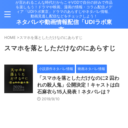
が言われるこんな時代だからこそVODで自分の好みで作品
を楽しもう！ドラマや映画、漫画の情報・コラム配信メデ
ィア「UDIラボ東京」ドラマのあらすじやネタバレ情報、
動画見逃し配信などをチェックしよう！
ネタバレや動画情報配信「UDIラボ東
京」
HOME
>
スマホを落としただけなのにあらすじ
スマホを落としただけなのにあらすじ
小説原作ネタバレ情報
映画ネタバレ情報
「スマホを落としただけなのに2 囚わ
れの殺人鬼」公開決定！キャストは白
石麻衣ら15人発表！ネタバレは？
2019/9/10